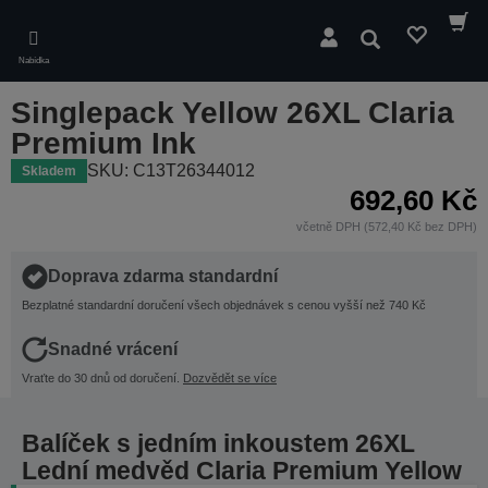
Skip
to
Hledat
main
Nabídka
content
Singlepack Yellow 26XL Claria
Premium Ink
SKU: C13T26344012
Skladem
692,60 Kč
včetně DPH (572,40 Kč bez DPH)
Doprava zdarma standardní
Bezplatné standardní doručení všech objednávek s cenou vyšší než 740 Kč
Snadné vrácení
Vraťte do 30 dnů od doručení.
Dozvědět se více
Balíček s jedním inkoustem 26XL
Lední medvěd Claria Premium Yellow