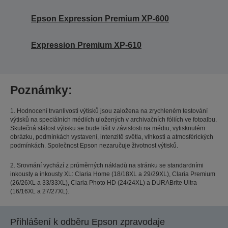
Epson Expression Premium XP-600
Expression Premium XP-610
Poznámky:
1. Hodnocení trvanlivosti výtisků jsou založena na zrychleném testování
výtisků na speciálních médiích uložených v archivačních fóliích ve fotoalbu.
Skutečná stálost výtisku se bude lišit v závislosti na médiu, vytisknutém
obrázku, podmínkách vystavení, intenzitě světla, vlhkosti a atmosférických
podmínkách. Společnost Epson nezaručuje životnost výtisků.
2. Srovnání vychází z průměrných nákladů na stránku se standardními
inkousty a inkousty XL: Claria Home (18/18XL a 29/29XL), Claria Premium
(26/26XL a 33/33XL), Claria Photo HD (24/24XL) a DURABrite Ultra
(16/16XL a 27/27XL).
Přihlášení k odběru Epson zpravodaje