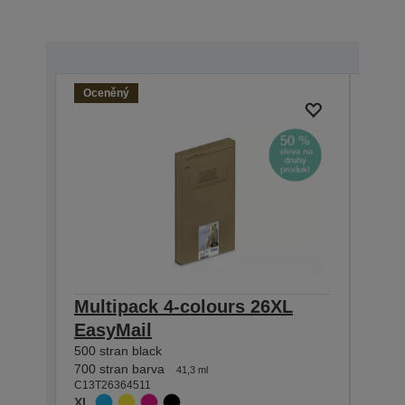
Oceněný
Multipack 4-colours 26XL
Sing
EasyMail
Pre
500 stran black
500 st
C13T2
700 stran barva
41,3 ml
XL
C13T26364511
XL