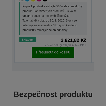
Kupt
Kupte 1 produkt a získejte 50 % slevu na druhý
prod
produkt u oprávněných produktů. Sleva se
upla
uplatní pouze na nejlevnější položku.
Tato 
Tato nabídka platí do 30. 8. 2026. Sleva se
vzta
vztahuje na maximálně 3 kusy od každého
prod
produktu v rámci jedné objednávky.
2.821,82 Kč
Skladem
Skla
včetně DPH (2.332,08 Kč bez DPH)
Přesunout do košíku
Bezpečnost produktu