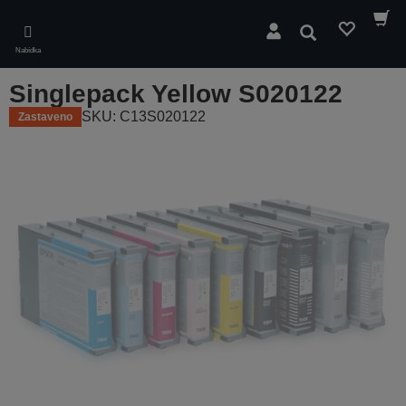
Skip
to
Hledat
main
Nabídka
content
Singlepack Yellow S020122
SKU: C13S020122
Zastaveno