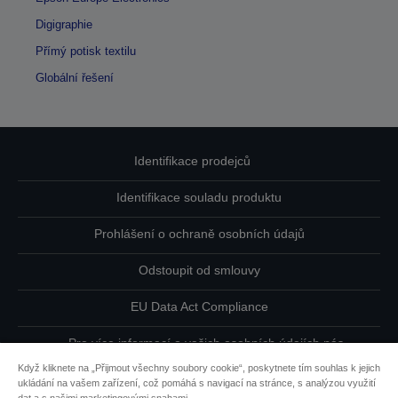
Digigraphie
Přímý potisk textilu
Globální řešení
Identifikace prodejců
Identifikace souladu produktu
Prohlášení o ochraně osobních údajů
Odstoupit od smlouvy
EU Data Act Compliance
Pro více informací o vašich osobních údajích nás
kontaktujte
Když kliknete na „Přijmout všechny soubory cookie“, poskytnete tím souhlas k jejich
ukládání na vašem zařízení, což pomáhá s navigací na stránce, s analýzou využití
Informace o souborech cookie