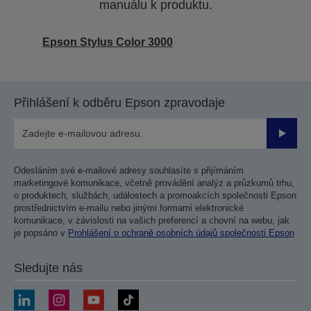
manuálu k produktu.
Epson Stylus Color 3000
Přihlášení k odběru Epson zpravodaje
Odesla
Odesláním své e-mailové adresy souhlasíte s přijímáním
marketingové komunikace, včetně provádění analýz a průzkumů trhu,
o produktech, službách, událostech a promoakcích společnosti Epson
prostřednictvím e-mailu nebo jinými formami elektronické
komunikace, v závislosti na vašich preferencí a chovní na webu, jak
je popsáno v
Prohlášení o ochraně osobních údajů společnosti Epson
Sledujte nás