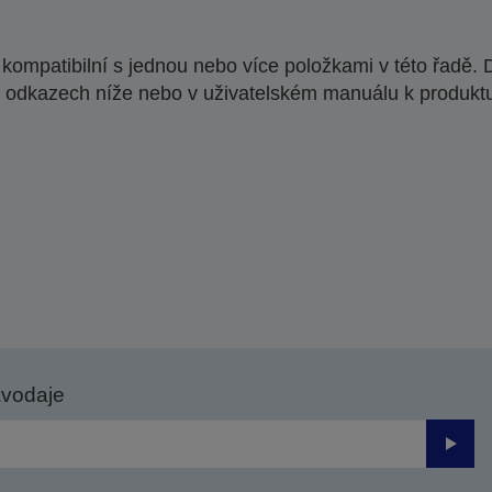
ompatibilní s jednou nebo více položkami v této řadě. 
 odkazech níže nebo v uživatelském manuálu k produkt
avodaje
Odesl