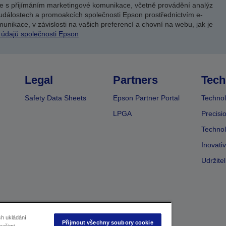
e s přijímáním marketingové komunikace, včetně provádění analýz
událostech a promoakcích společnosti Epson prostřednictvím e-
unikace, v závislosti na vašich preferencí a chovní na webu, jak je
 údajů společnosti Epson
Legal
Partners
Tech
Safety Data Sheets
Epson Partner Portal
Technol
LPGA
Precisi
Technol
Inovati
Udržite
ch ukládání
Přijmout všechny soubory cookie