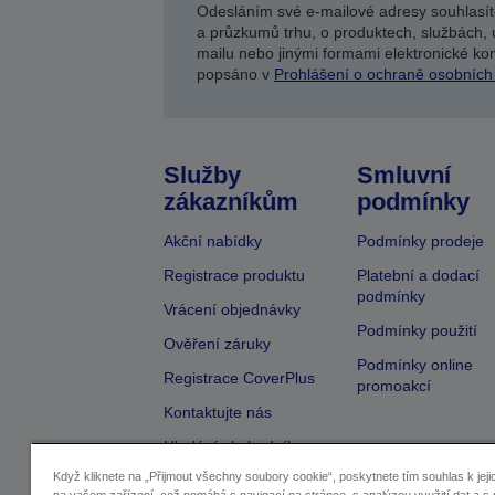
Odesláním své e-mailové adresy souhlasít
a průzkumů trhu, o produktech, službách, 
mailu nebo jinými formami elektronické kom
popsáno v
Prohlášení o ochraně osobních
Služby
Smluvní
zákazníkům
podmínky
Akční nabídky
Podmínky prodeje
Registrace produktu
Platební a dodací
podmínky
Vrácení objednávky
Podmínky použití
Ověření záruky
Podmínky online
Registrace CoverPlus
promoakcí
Kontaktujte nás
Hledání obchodníka
Když kliknete na „Přijmout všechny soubory cookie“, poskytnete tím souhlas k jeji