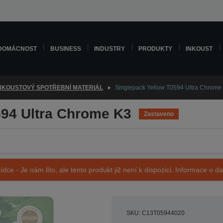
DOMÁCNOST
BUSINESS
INDUSTRY
PRODUKTY
INKOUST
NKOUSTOVÝ SPOTŘEBNÍ MATERIÁL
Singlepack Yellow T0594 Ultra Chrome
594 Ultra Chrome K3
Zastaveno
ídce - Je nám líto, ale tento produkt již není k dispozici. Informace o d
SKU: C13T05944020