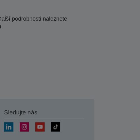
Další podrobnosti naleznete
u.
Sledujte nás
at