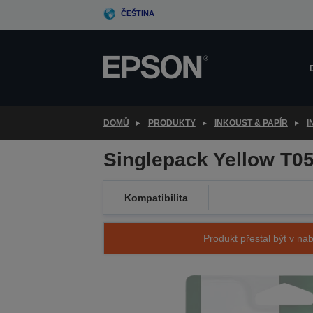
Skip
ČEŠTINA
to
main
content
DOMŮ
PRODUKTY
INKOUST & PAPÍR
I
Singlepack Yellow T0
Kompatibilita
Produkt přestal být v nab