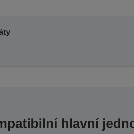
áty
patibilní hlavní jedn