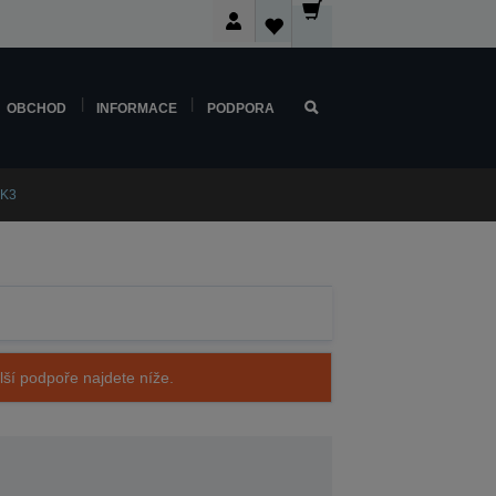
OBCHOD
INFORMACE
PODPORA
 K3
alší podpoře najdete níže.