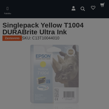
Skip
to
Hledat
main
Nabídka
content
Singlepack Yellow T1004
DURABrite Ultra Ink
SKU: C13T10044010
Zastaveno