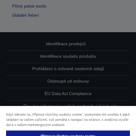
Přímý potisk textilu
Globální řešení
Identifikace prodejců
Identifikace souladu produktu
Prohlášení o ochraně osobních údajů
Odstoupit od smlouvy
EU Data Act Compliance
Pro více informací o vašich osobních údajích nás
kontaktujte
Když kliknete na „Přijmout všechny soubory cookie“, poskytnete tím souhlas k jejich
ukládání na vašem zařízení, což pomáhá s navigací na stránce, s analýzou využití
Informace o souborech cookie
dat a s našimi marketingovými snahami.