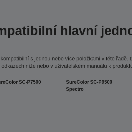
patibilní hlavní jedn
ompatibilní s jednou nebo více položkami v této řadě. 
 odkazech níže nebo v uživatelském manuálu k produkt
reColor SC-P7500
SureColor SC-P9500
Spectro