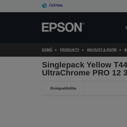
Skip
ČEŠTINA
to
main
content
DOMŮ
PRODUKTY
INKOUST & PAPÍR
I
Singlepack Yellow T4
UltraChrome PRO 12 
Kompatibilita