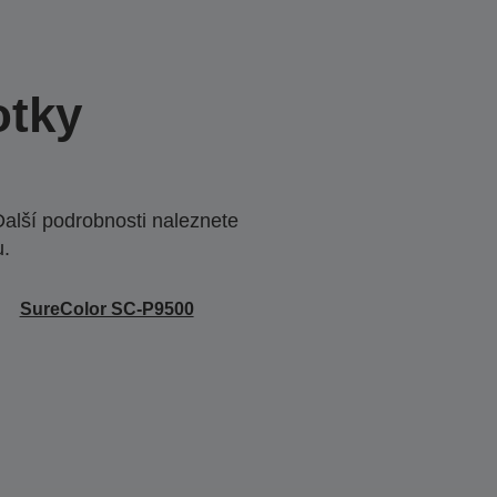
otky
Další podrobnosti naleznete
u.
SureColor SC-P9500