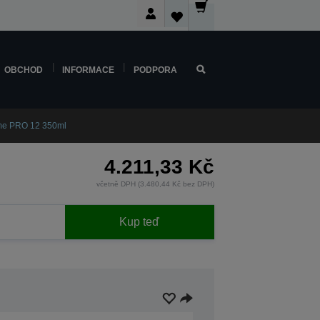
OBCHOD
INFORMACE
PODPORA
me PRO 12 350ml
4.211,33 Kč
včetně DPH (3.480,44 Kč bez DPH)
Kup teď