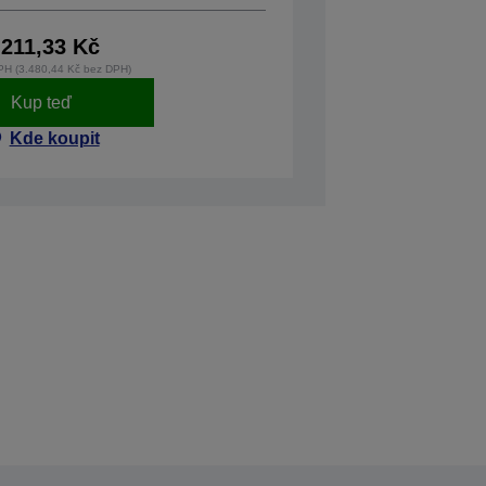
.211,33 Kč
PH (3.480,44 Kč bez DPH)
Kup teď
Kde koupit