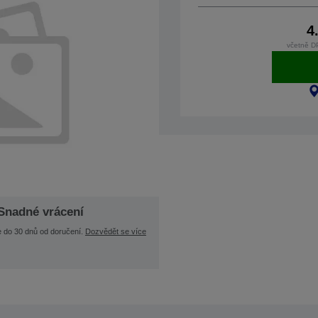
4
včetně D
Snadné vrácení
e do 30 dnů od doručení.
Dozvědět se více