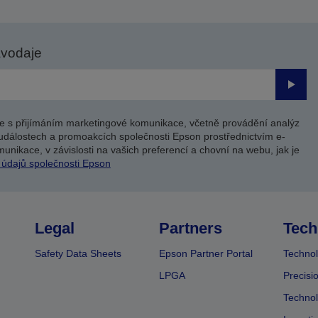
avodaje
Odesl
e s přijímáním marketingové komunikace, včetně provádění analýz
událostech a promoakcích společnosti Epson prostřednictvím e-
unikace, v závislosti na vašich preferencí a chovní na webu, jak je
 údajů společnosti Epson
Legal
Partners
Tech
Safety Data Sheets
Epson Partner Portal
Technol
LPGA
Precisi
Technol