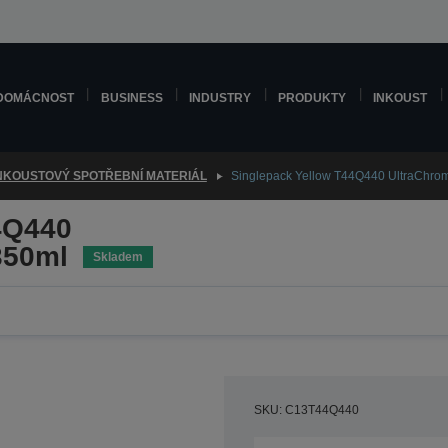
DOMÁCNOST
BUSINESS
INDUSTRY
PRODUKTY
INKOUST
NKOUSTOVÝ SPOTŘEBNÍ MATERIÁL
Singlepack Yellow T44Q440 UltraChro
4Q440
350ml
Skladem
SKU: C13T44Q440