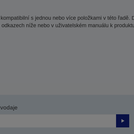
ompatibilní s jednou nebo více položkami v této řadě. 
 odkazech níže nebo v uživatelském manuálu k produkt
avodaje
Odesl