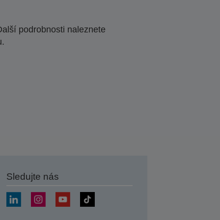
Další podrobnosti naleznete
u.
Sledujte nás
at