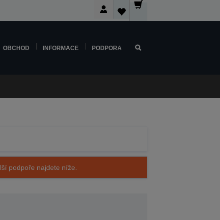
OBCHOD
INFORMACE
PODPORA
alší podpoře najdete níže.