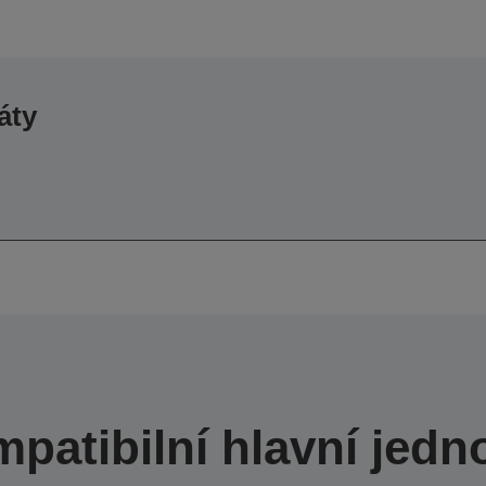
áty
patibilní hlavní jedn