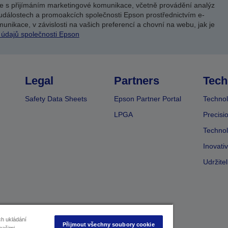
e s přijímáním marketingové komunikace, včetně provádění analýz
událostech a promoakcích společnosti Epson prostřednictvím e-
unikace, v závislosti na vašich preferencí a chovní na webu, jak je
 údajů společnosti Epson
Legal
Partners
Tech
Safety Data Sheets
Epson Partner Portal
Technol
LPGA
Precisi
Technol
Inovati
Udržite
ch ukládání
Přijmout všechny soubory cookie