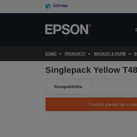
Skip
ČEŠTINA
to
main
content
DOMŮ
PRODUKTY
INKOUST & PAPÍR
I
Singlepack Yellow T4
Kompatibilita
Produkt přestal být v nab