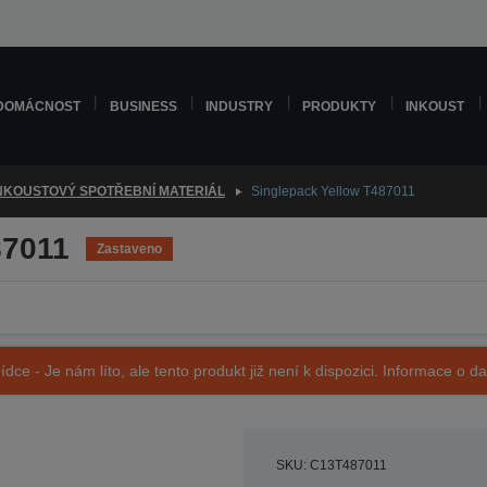
DOMÁCNOST
BUSINESS
INDUSTRY
PRODUKTY
INKOUST
NKOUSTOVÝ SPOTŘEBNÍ MATERIÁL
Singlepack Yellow T487011
87011
Zastaveno
ídce - Je nám líto, ale tento produkt již není k dispozici. Informace o d
SKU: C13T487011