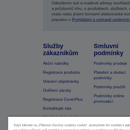
Odesláním své e-mailové adresy souhlasít
a průzkumů trhu, o produktech, službách, 
mailu nebo jinými formami elektronické kom
popsáno v
Prohlášení o ochraně osobních
Služby
Smluvní
zákazníkům
podmínky
Akční nabídky
Podmínky prodeje
Registrace produktu
Platební a dodací
podmínky
Vrácení objednávky
Podmínky použití
Ověření záruky
Podmínky online
Registrace CoverPlus
promoakcí
Kontaktujte nás
Hledání obchodníka
Když kliknete na „Přijmout všechny soubory cookie“, poskytnete tím souhlas k jeji