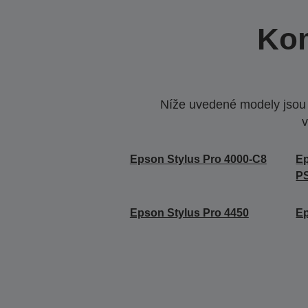
Kom
Níže uvedené modely jsou k
v
Epson Stylus Pro 4000-C8
Ep
P
Epson Stylus Pro 4450
Ep