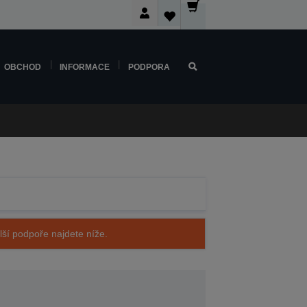
OBCHOD
INFORMACE
PODPORA
alší podpoře najdete níže.