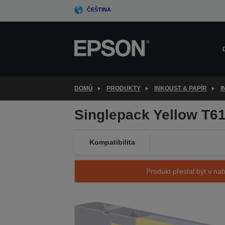
Skip
ČEŠTINA
to
main
content
DOMŮ
PRODUKTY
INKOUST & PAPÍR
I
Singlepack Yellow T6
Kompatibilita
Produkt přestal být v nab