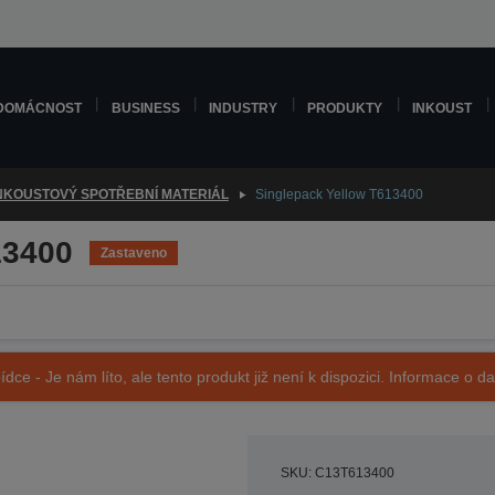
DOMÁCNOST
BUSINESS
INDUSTRY
PRODUKTY
INKOUST
NKOUSTOVÝ SPOTŘEBNÍ MATERIÁL
Singlepack Yellow T613400
13400
Zastaveno
ídce - Je nám líto, ale tento produkt již není k dispozici. Informace o d
SKU: C13T613400