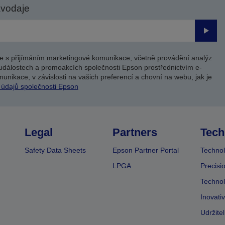
avodaje
Odesl
e s přijímáním marketingové komunikace, včetně provádění analýz
událostech a promoakcích společnosti Epson prostřednictvím e-
unikace, v závislosti na vašich preferencí a chovní na webu, jak je
 údajů společnosti Epson
Legal
Partners
Tech
Safety Data Sheets
Epson Partner Portal
Technol
LPGA
Precisi
Technol
Inovati
Udržite