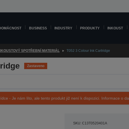
DOMÁCNOST
BUSINESS
INDUSTRY
PRODUKTY
INKOUST
NKOUSTOVÝ SPOTŘEBNÍ MATERIÁL
T052 3 Colour Ink Cartridge
tridge
Zastaveno
ídce - Je nám líto, ale tento produkt již není k dispozici. Informace o d
SKU: C13T0520401A