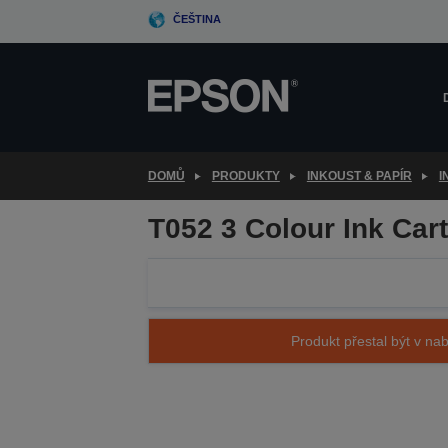
Skip
ČEŠTINA
to
main
content
DOMŮ
PRODUKTY
INKOUST & PAPÍR
I
T052 3 Colour Ink Car
Produkt přestal být v nab