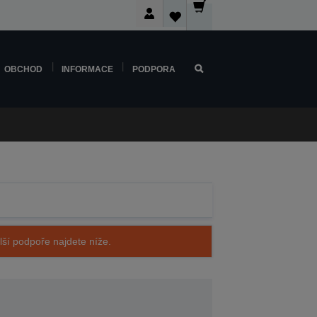
OBCHOD
INFORMACE
PODPORA
alší podpoře najdete níže.