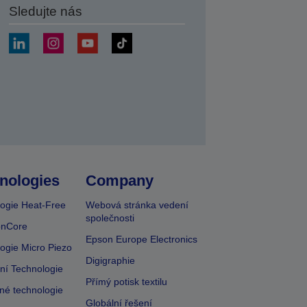
Sledujte nás
at
nologies
Company
ogie Heat-Free
Webová stránka vedení
společnosti
onCore
Epson Europe Electronics
ogie Micro Piezo
Digigraphie
vní Technologie
Přímý potisk textilu
lné technologie
Globální řešení