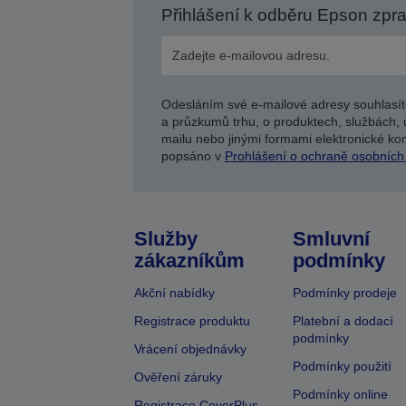
Přihlášení k odběru Epson zpr
Odesláním své e-mailové adresy souhlasít
a průzkumů trhu, o produktech, službách, 
mailu nebo jinými formami elektronické kom
popsáno v
Prohlášení o ochraně osobních
Služby
Smluvní
zákazníkům
podmínky
Akční nabídky
Podmínky prodeje
Registrace produktu
Platební a dodací
podmínky
Vrácení objednávky
Podmínky použití
Ověření záruky
Podmínky online
Registrace CoverPlus