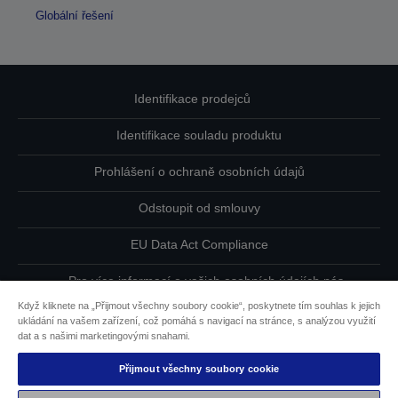
Globální řešení
Identifikace prodejců
Identifikace souladu produktu
Prohlášení o ochraně osobních údajů
Odstoupit od smlouvy
EU Data Act Compliance
Pro více informací o vašich osobních údajích nás
kontaktujte
Když kliknete na „Přijmout všechny soubory cookie“, poskytnete tím souhlas k jejich
ukládání na vašem zařízení, což pomáhá s navigací na stránce, s analýzou využití
Informace o souborech cookie
dat a s našimi marketingovými snahami.
Přijmout všechny soubory cookie
Závazek usnadnění přístupu společnosti Epson