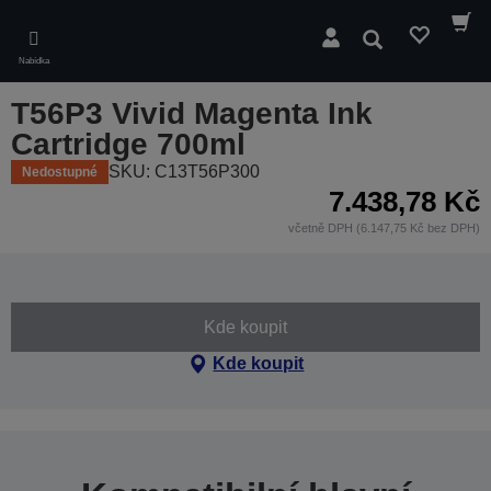
Skip
to
Hledat
main
Nabídka
content
T56P3 Vivid Magenta Ink
Cartridge 700ml
SKU: C13T56P300
Nedostupné
7.438,78 Kč
včetně DPH (6.147,75 Kč bez DPH)
Kde koupit
Kde koupit