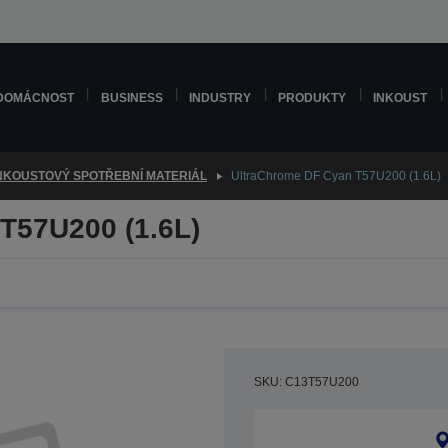
DOMÁCNOST
BUSINESS
INDUSTRY
PRODUKTY
INKOUST
NKOUSTOVÝ SPOTŘEBNÍ MATERIÁL
UltraChrome DF Cyan T57U200 (1.6L)
T57U200 (1.6L)
SKU: C13T57U200