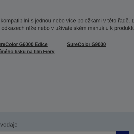
ompatibilní s jednou nebo více položkami v této řadě. 
 odkazech níže nebo v uživatelském manuálu k produkt
reColor G6000 Edice
SureColor G9000
ímého tisku na film Fiery
avodaje