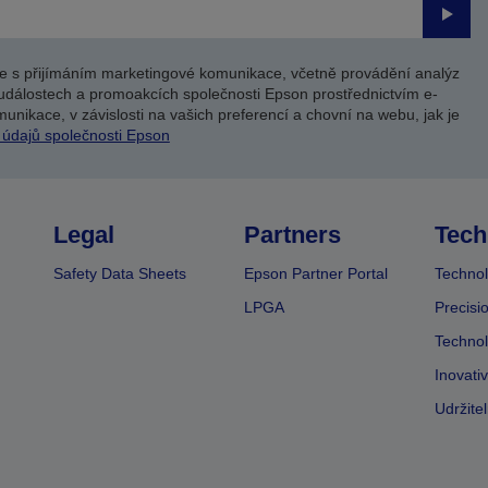
Odesl
e s přijímáním marketingové komunikace, včetně provádění analýz
událostech a promoakcích společnosti Epson prostřednictvím e-
unikace, v závislosti na vašich preferencí a chovní na webu, jak je
 údajů společnosti Epson
Legal
Partners
Tech
Safety Data Sheets
Epson Partner Portal
Technol
LPGA
Precisi
Technol
Inovati
Udržite