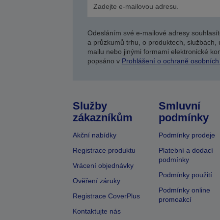
Odesláním své e-mailové adresy souhlasít
a průzkumů trhu, o produktech, službách, 
mailu nebo jinými formami elektronické kom
popsáno v
Prohlášení o ochraně osobních
Služby
Smluvní
zákazníkům
podmínky
Akční nabídky
Podmínky prodeje
Registrace produktu
Platební a dodací
podmínky
Vrácení objednávky
Podmínky použití
Ověření záruky
Podmínky online
Registrace CoverPlus
promoakcí
Kontaktujte nás