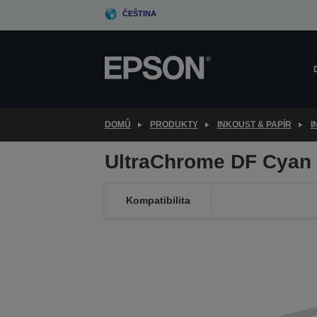
Skip
ČEŠTINA
to
main
content
DOMŮ
PRODUKTY
INKOUST & PAPÍR
I
UltraChrome DF Cyan 
Kompatibilita