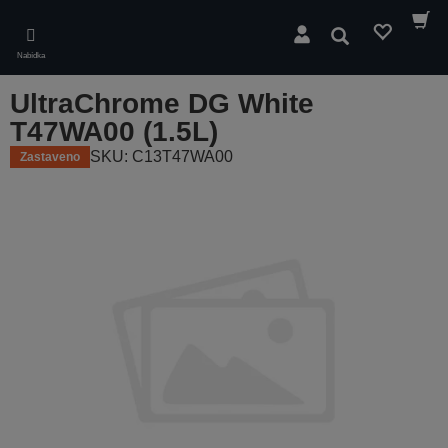
Skip
to
Hledat
main
Nabídka
content
UltraChrome DG White
T47WA00 (1.5L)
SKU: C13T47WA00
Zastaveno