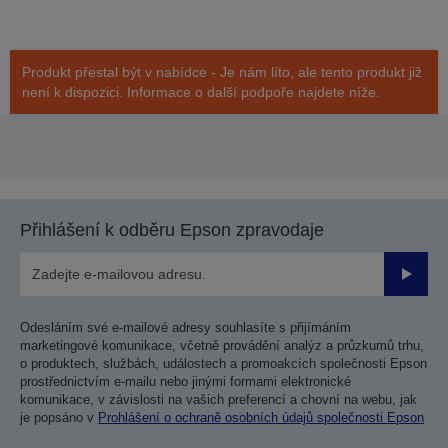
Produkt přestal být v nabídce - Je nám líto, ale tento produkt již
není k dispozici. Informace o další podpoře najdete níže.
Přihlášení k odběru Epson zpravodaje
Odesla
Odesláním své e-mailové adresy souhlasíte s přijímáním
marketingové komunikace, včetně provádění analýz a průzkumů trhu,
o produktech, službách, událostech a promoakcích společnosti Epson
prostřednictvím e-mailu nebo jinými formami elektronické
komunikace, v závislosti na vašich preferencí a chovní na webu, jak
je popsáno v
Prohlášení o ochraně osobních údajů společnosti Epson