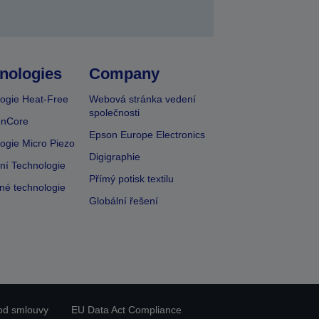
nologies
Company
ogie Heat-Free
Webová stránka vedení
společnosti
onCore
Epson Europe Electronics
ogie Micro Piezo
Digigraphie
vní Technologie
Přímý potisk textilu
lné technologie
Globální řešení
od smlouvy
EU Data Act Compliance