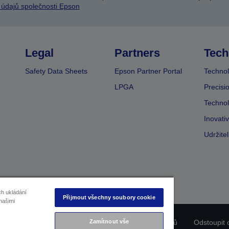
 údajů společnosti Epson
Legal
Partners
Tech
Safety Data Sheets
Epson Partner Portal
Technol
LPGA
Precisi
Technol
Inovati
Udržite
ch ukládání
Přijmout všechny soubory cookie
našimi
ladu produktu
Prohlášení o ochraně osobních údajů
Odstoupit 
Zamítnout vše