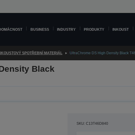
DOMÁCNOST
BUSINESS
INDUSTRY
PRODUKTY
INKOUST
NKOUSTOVÝ SPOTŘEBNÍ MATERIÁL
UltraChrome DS High Density Black T4
Density Black
SKU: C13T46D840