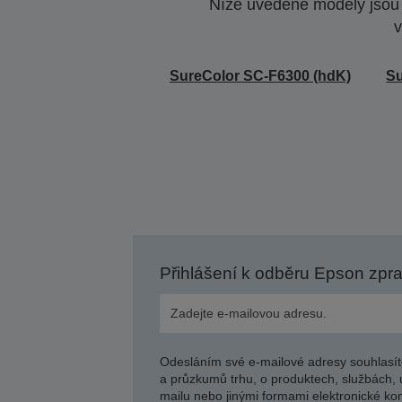
Níže uvedené modely jsou k
v
SureColor SC-F6300 (hdK)
Su
Přihlášení k odběru Epson zpr
Odesláním své e-mailové adresy souhlasít
a průzkumů trhu, o produktech, službách, 
mailu nebo jinými formami elektronické kom