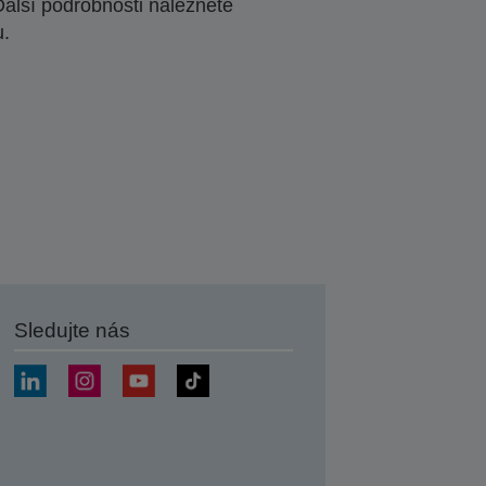
Další podrobnosti naleznete
u.
Sledujte nás
at