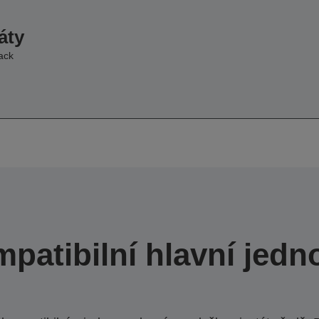
áty
ack
patibilní hlavní jedn