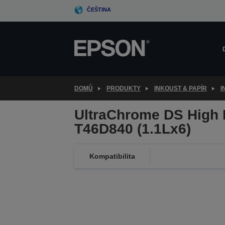
Skip
ČEŠTINA
to
main
content
DOMŮ
PRODUKTY
INKOUST & PAPÍR
I
UltraChrome DS High 
T46D840 (1.1Lx6)
Kompatibilita