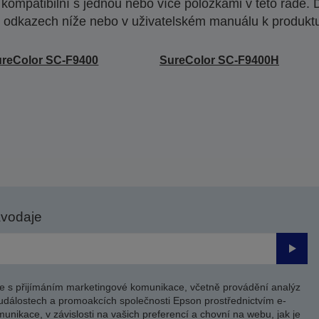
ompatibilní s jednou nebo více položkami v této řadě. 
 odkazech níže nebo v uživatelském manuálu k produkt
reColor SC-F9400
SureColor SC-F9400H
avodaje
Odesl
e s přijímáním marketingové komunikace, včetně provádění analýz
událostech a promoakcích společnosti Epson prostřednictvím e-
unikace, v závislosti na vašich preferencí a chovní na webu, jak je