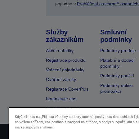
popsáno v
Prohlášení o ochraně osobních
Služby
Smluvní
zákazníkům
podmínky
Akční nabídky
Podmínky prodeje
Registrace produktu
Platební a dodací
podmínky
Vrácení objednávky
Podmínky použití
Ověření záruky
Podmínky online
Registrace CoverPlus
promoakcí
Kontaktujte nás
Hledání obchodníka
Když kliknete na „Přijmout všechny soubory cookie“, poskytnete tím souhlas k jeji
na vašem zařízení, což pomáhá s navigací na stránce, s analýzou využití dat a s 
marketingovými snahami.
Identifikace prodejců
Identifikace sou