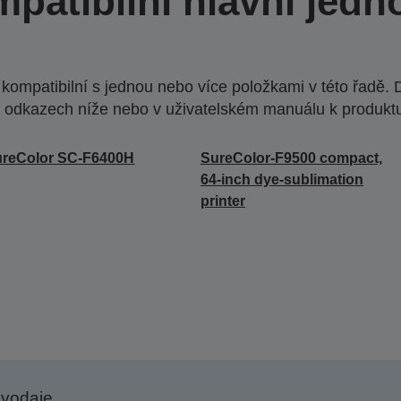
patibilní hlavní jedn
ompatibilní s jednou nebo více položkami v této řadě. 
 odkazech níže nebo v uživatelském manuálu k produkt
ureColor SC-F6400H
SureColor-F9500 compact,
64-inch dye-sublimation
printer
avodaje