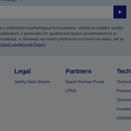
Odesl
e s přijímáním marketingové komunikace, včetně provádění analýz
událostech a promoakcích společnosti Epson prostřednictvím e-
unikace, v závislosti na vašich preferencí a chovní na webu, jak je
 údajů společnosti Epson
Legal
Partners
Tech
Safety Data Sheets
Epson Partner Portal
Technol
LPGA
Precisi
Technol
Inovati
Udržite