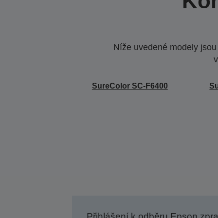
Kom
Níže uvedené modely jsou k
v
SureColor SC-F6400
S
Přihlášení k odběru Epson zpr