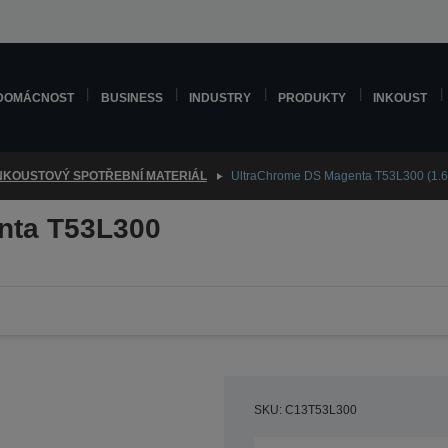
DOMÁCNOST
BUSINESS
INDUSTRY
PRODUKTY
INKOUST
NKOUSTOVÝ SPOTŘEBNÍ MATERIÁL
UltraChrome DS Magenta T53L300 (1.6
nta T53L300
SKU: C13T53L300