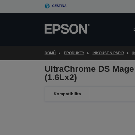
Skip
ČEŠTINA
to
main
content
DOMŮ
PRODUKTY
INKOUST & PAPÍR
I
UltraChrome DS Mage
(1.6Lx2)
Kompatibilita