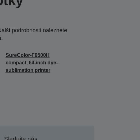
otky
Další podrobnosti naleznete
u.
SureColor-F9500H
compact, 64-inch dye-
sublimation printer
Sledujte nás