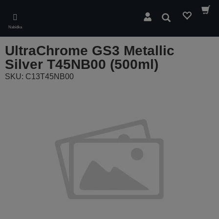
Skip
to
Hledat
main
Nabídka
content
UltraChrome GS3 Metallic
Silver T45NB00 (500ml)
SKU: C13T45NB00