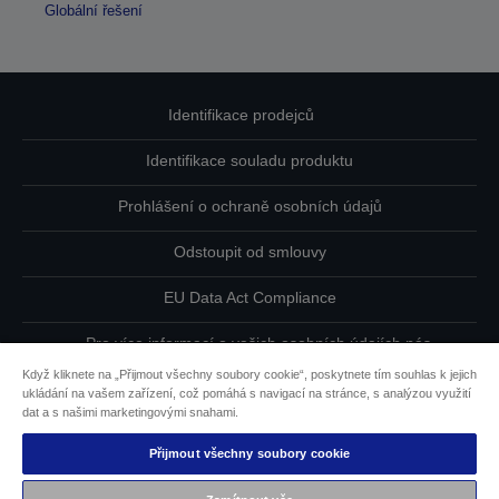
Globální řešení
Identifikace prodejců
Identifikace souladu produktu
Prohlášení o ochraně osobních údajů
Odstoupit od smlouvy
EU Data Act Compliance
Pro více informací o vašich osobních údajích nás
kontaktujte
Když kliknete na „Přijmout všechny soubory cookie“, poskytnete tím souhlas k jejich
ukládání na vašem zařízení, což pomáhá s navigací na stránce, s analýzou využití
Informace o souborech cookie
dat a s našimi marketingovými snahami.
Přijmout všechny soubory cookie
Závazek usnadnění přístupu společnosti Epson