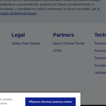
událostech a promoakcích společnosti Epson prostřednictvím e-
unikace, v závislosti na vašich preferencí a chovní na webu, jak je
 údajů společnosti Epson
Legal
Partners
Tech
Safety Data Sheets
Epson Partner Portal
Technol
LPGA
Precisi
Technol
Inovati
Udržite
ch ukládání
Přijmout všechny soubory cookie
našimi