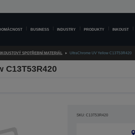
DOMÁCNOST
BUSINESS
INDUSTRY
PRODUKTY
INKOUST
NKOUSTOVÝ SPOTŘEBNÍ MATERIÁL
UltraChrome UV Yellow C13T53R420
ow C13T53R420
SKU: C13T53R420