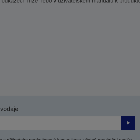
 odkazech níže nebo v uživatelském manuálu k produkt
avodaje
Odesl
e s přijímáním marketingové komunikace, včetně provádění analýz