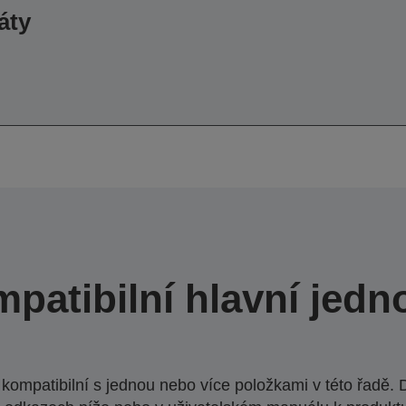
áty
patibilní hlavní jedn
ompatibilní s jednou nebo více položkami v této řadě. 