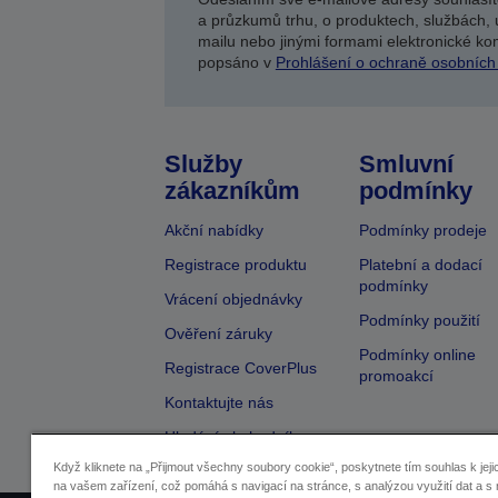
a průzkumů trhu, o produktech, službách, 
mailu nebo jinými formami elektronické kom
popsáno v
Prohlášení o ochraně osobních
Služby
Smluvní
zákazníkům
podmínky
Akční nabídky
Podmínky prodeje
Registrace produktu
Platební a dodací
podmínky
Vrácení objednávky
Podmínky použití
Ověření záruky
Podmínky online
Registrace CoverPlus
promoakcí
Kontaktujte nás
Hledání obchodníka
Když kliknete na „Přijmout všechny soubory cookie“, poskytnete tím souhlas k jeji
na vašem zařízení, což pomáhá s navigací na stránce, s analýzou využití dat a s 