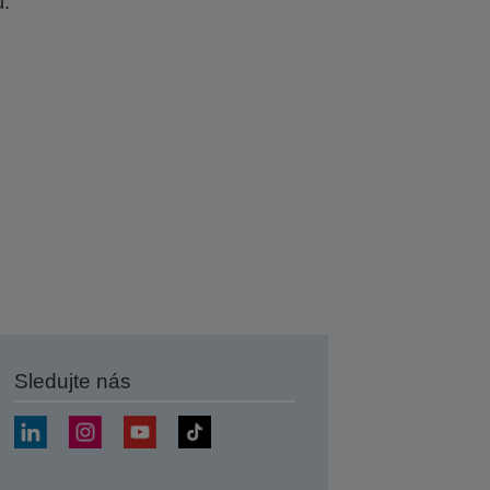
u.
Sledujte nás
at