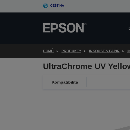
Skip
ČEŠTINA
to
main
content
DOMŮ
PRODUKTY
INKOUST & PAPÍR
I
UltraChrome UV Yell
Kompatibilita