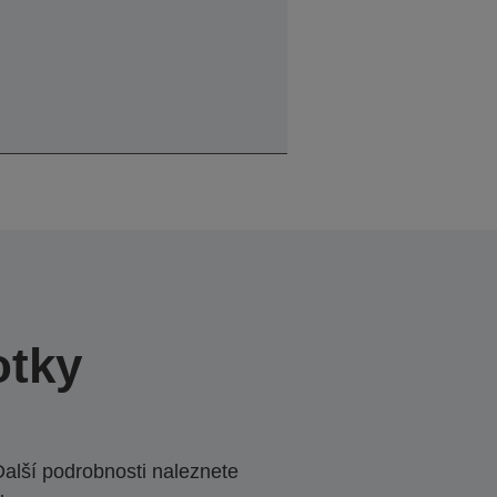
otky
Další podrobnosti naleznete