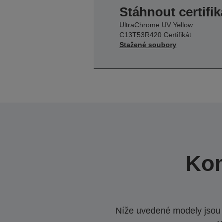
Stáhnout certifik
UltraChrome UV Yellow
C13T53R420 Certifikát
Stažené soubory
Kom
Níže uvedené modely jsou k