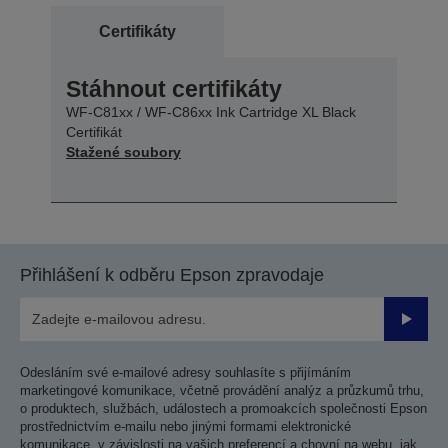
Certifikáty
Stáhnout certifikáty
WF-C81xx / WF-C86xx Ink Cartridge XL Black
Certifikát
Stažené soubory
Přihlášení k odběru Epson zpravodaje
Odesla
Odesláním své e-mailové adresy souhlasíte s přijímáním
marketingové komunikace, včetně provádění analýz a průzkumů trhu,
o produktech, službách, událostech a promoakcích společnosti Epson
prostřednictvím e-mailu nebo jinými formami elektronické
komunikace, v závislosti na vašich preferencí a chovní na webu, jak