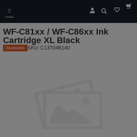
Skip
to
Hledat
main
Nabídka
content
WF-C81xx / WF-C86xx Ink
Cartridge XL Black
SKU: C13T04B140
Zastaveno