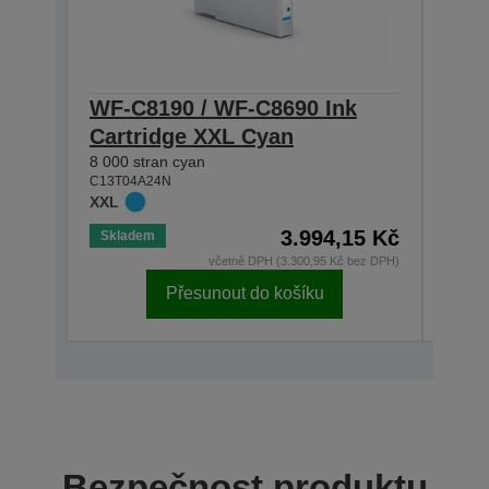
WF-C8190 / WF-C8690 Ink
WF-
Cartridge XXL Cyan
Car
8 000 stran cyan
8 000
C13T04A24N
C13T0
XXL
XXL
3.994,15 Kč
Skladem
Skla
včetně DPH (3.300,95 Kč bez DPH)
Přesunout do košíku
Bezpečnost produktu