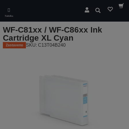
Skip
to
Hledat
main
Nabídka
content
WF-C81xx / WF-C86xx Ink
Cartridge XL Cyan
SKU: C13T04B240
Zastaveno