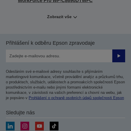
WorkForce Pro WF-C8690DTWFC
Zobrazit vše
Přihlášení k odběru Epson zpravodaje
Odesla
Odesláním své e-mailové adresy souhlasíte s přijímáním
marketingové komunikace, včetně provádění analýz a průzkumů trhu,
o produktech, službách, událostech a promoakcích společnosti Epson
prostřednictvím e-mailu nebo jinými formami elektronické
komunikace, v závislosti na vašich preferencí a chovní na webu, jak
je popsáno v
Prohlášení o ochraně osobních údajů společnosti Epson
Sledujte nás