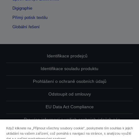
Digigraphie
Přímý potisk textilu
Globální řešení
Identifikace prodejců
Identifikace souladu produktu
Prohlášení o ochraně osobních údajů
Odstoupit od smlouvy
EU Data Act Compliance
Pro více informací o vašich osobních údajích nás
kontaktujte
Když kliknete na „Přijmout všechny soubory cookie“, poskytnete tím souhlas k jejich
ukládání na vašem zařízení, což pomáhá s navigací na stránce, s analýzou využití
Informace o souborech cookie
dat a s našimi marketingovými snahami.