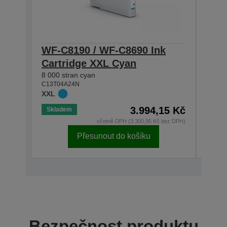
WF-C8190 / WF-C8690 Ink
WF-
Cartridge XXL Cyan
Car
8 000 stran cyan
8 000
C13T04A24N
C13T0
XXL
XXL
3.994,15 Kč
Skladem
Skla
včetně DPH (3.300,95 Kč bez DPH)
Přesunout do košíku
Bezpečnost produktu