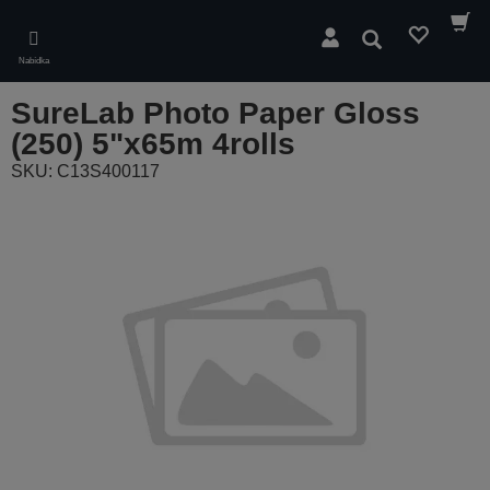
Skip
to
Hledat
main
Nabídka
content
SureLab Photo Paper Gloss
(250) 5"x65m 4rolls
SKU: C13S400117