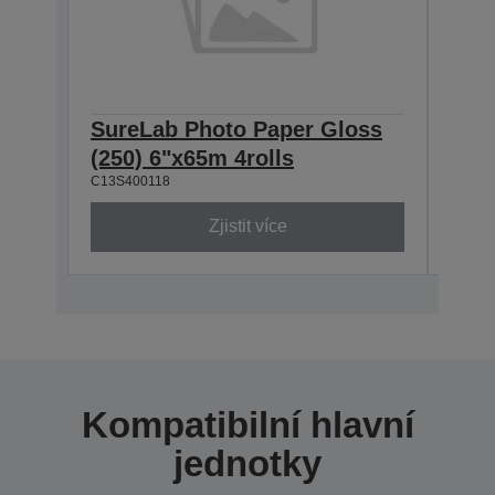
SureLab Photo Paper Gloss
Sur
(250) 6"x65m 4rolls
(250
C13S400118
C13S4
Zjistit více
Kompatibilní hlavní
jednotky