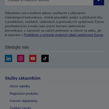
Odesla
Odesláním své e-mailové adresy souhlasíte s přijímáním
marketingové komunikace, včetně provádění analýz a průzkumů trhu,
o produktech, službách, událostech a promoakcích společnosti Epson
prostřednictvím e-mailu nebo jinými formami elektronické
komunikace, v závislosti na vašich preferencí a chovní na webu, jak
je popsáno v
Prohlášení o ochraně osobních údajů společnosti Epson
Sledujte nás
Služby zákazníkům
Akční nabídky
Registrace produktu
Vrácení objednávky
Ověření záruky