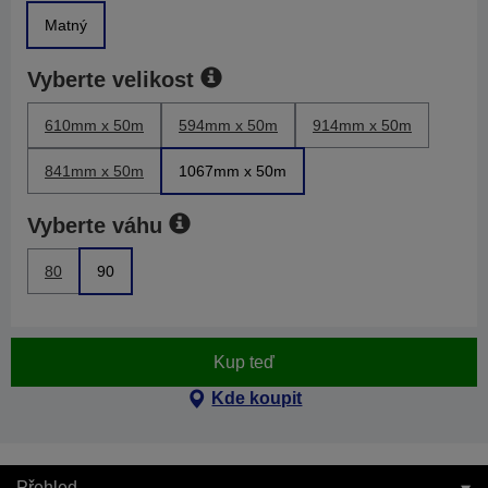
Matný
Vyberte velikost
610mm x 50m
594mm x 50m
914mm x 50m
841mm x 50m
1067mm x 50m
Vyberte váhu
80
90
Kup teď
Kde koupit
Přehled