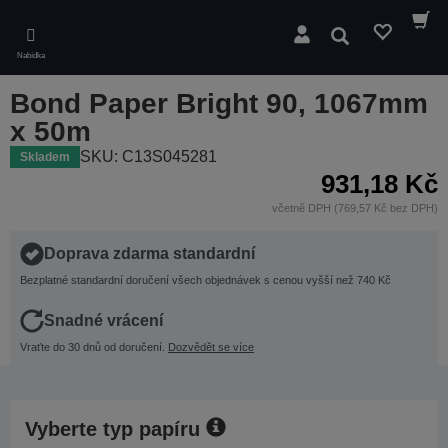
Skip
to
Hledat
main
Nabídka
content
Bond Paper Bright 90, 1067mm
x 50m
SKU: C13S045281
Skladem
931,18 Kč
včetně DPH (769,57 Kč bez DPH)
Doprava zdarma standardní
Bezplatné standardní doručení všech objednávek s cenou vyšší než 740 Kč
Snadné vrácení
Vraťte do 30 dnů od doručení.
Dozvědět se více
Vyberte typ papíru