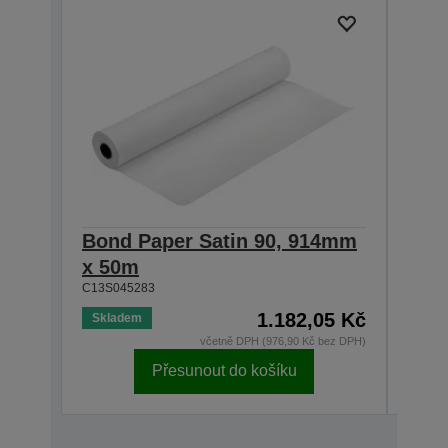
Bond Paper Satin 90, 914mm
Bond
x 50m
106
C13S045283
C13S0
1.182,05 Kč
Skladem
Skla
včetně DPH (976,90 Kč bez DPH)
Přesunout do košíku