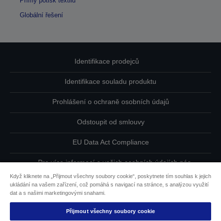
Přímý potisk textilu
Globální řešení
Identifikace prodejců
Identifikace souladu produktu
Prohlášení o ochraně osobních údajů
Odstoupit od smlouvy
EU Data Act Compliance
Pro více informací o vašich osobních údajích nás
kontaktujte
Když kliknete na „Přijmout všechny soubory cookie“, poskytnete tím souhlas k jejich
ukládání na vašem zařízení, což pomáhá s navigací na stránce, s analýzou využití
Informace o souborech cookie
dat a s našimi marketingovými snahami.
Přijmout všechny soubory cookie
Závazek usnadnění přístupu společnosti Epson