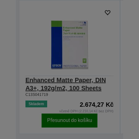
Enhanced Matte Paper, DIN
Enh
A3+, 192g/m2, 100 Sheets
A2,
C13S041719
C13S0
2.674,27 Kč
Skladem
Skla
včetně DPH (2.210,14 Kč bez DPH)
Přesunout do košíku