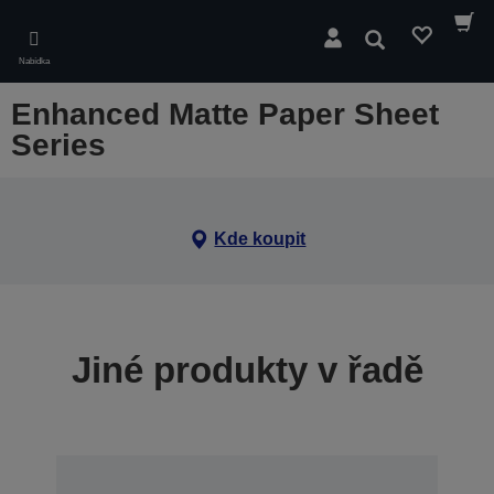
Skip
to
Hledat
main
Nabídka
content
Enhanced Matte Paper Sheet
Series
Kde koupit
Jiné produkty v řadě