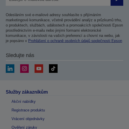
Odesla
Odesláním své e-mailové adresy souhlasíte s přijímáním
marketingové komunikace, včetně provádění analýz a průzkumů trhu,
o produktech, službách, událostech a promoakcích společnosti Epson
prostřednictvím e-mailu nebo jinými formami elektronické
komunikace, v závislosti na vašich preferencí a chovní na webu, jak
je popsáno v
Prohlášení o ochraně osobních údajů společnosti Epson
Sledujte nás
Služby zákazníkům
Akční nabídky
Registrace produktu
Vrácení objednávky
Ověření záruky