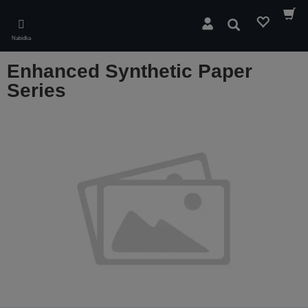
Skip
to
Hledat
main
Nabídka
content
Enhanced Synthetic Paper
Series