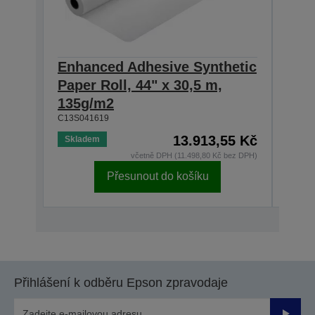
Enhanced Adhesive Synthetic
Enh
Paper Roll, 44" x 30,5 m,
Roll
C13S0
135g/m2
C13S041619
13.913,55 Kč
Skladem
Skla
včetně DPH (11.498,80 Kč bez DPH)
Přesunout do košíku
Přihlášení k odběru Epson zpravodaje