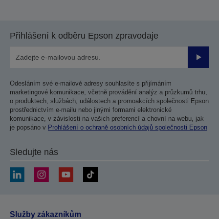
Přihlášení k odběru Epson zpravodaje
Odesla
Odesláním své e-mailové adresy souhlasíte s přijímáním
marketingové komunikace, včetně provádění analýz a průzkumů trhu,
o produktech, službách, událostech a promoakcích společnosti Epson
prostřednictvím e-mailu nebo jinými formami elektronické
komunikace, v závislosti na vašich preferencí a chovní na webu, jak
je popsáno v
Prohlášení o ochraně osobních údajů společnosti Epson
Sledujte nás
Služby zákazníkům