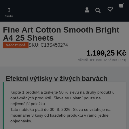
Skip
to
Hledat
main
Nabídka
content
Fine Art Cotton Smooth Bright
A4 25 Sheets
SKU: C13S450274
Nedostupné
1.199,25 Kč
včetně DPH (991,12 Kč bez DPH)
Efektní výtisky v živých barvách
Kupte 1 produkt a získejte 50 % slevu na druhý produkt u
oprávněných produktů. Sleva se uplatní pouze na
nejlevnější položku.
Tato nabídka platí do 30. 8. 2026. Sleva se vztahuje na
maximálně 3 kusy od každého produktu v rámci jedné
objednávky.