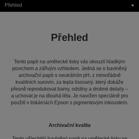
Přehled
Přehled
Tento papír na umělecké tisky vás okouzlí hladkým
povrchem a zářivým vzhledem. Jedná se o bavlněný
archivační papír s neutrálním pH, z mimořádně
kvalitních surovin, za tepla lisovaný, který dokáže
přesně reprodukovat barvy, odstíny a drobné detaily –
a uchovat je na dlouhá léta. Je navržen speciálně pro
použití v tiskárnách Epson s pigmentovým inkoustem.
Archivační kvalita
Tento ušlechtilý bavlněný papír na umělecké tisky se