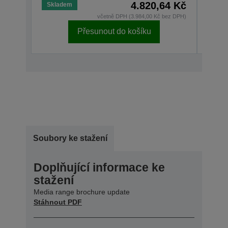
4.820,64 Kč
Skladem
Skla
včetně DPH (3.984,00 Kč bez DPH)
Přesunout do košíku
Soubory ke stažení
Doplňující informace ke
stažení
Media range brochure update
Stáhnout PDF