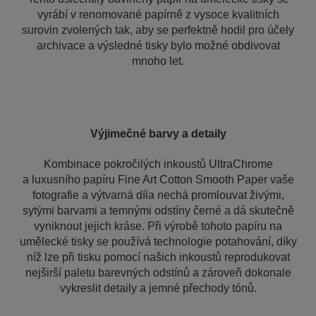
vyrábí v renomované papírně z vysoce kvalitních
surovin zvolených tak, aby se perfektně hodil pro účely
archivace a výsledné tisky bylo možné obdivovat
mnoho let.
Výjimečné barvy
a detaily
Kombinace pokročilých inkoustů UltraChrome
a luxusního papíru Fine Art Cotton Smooth Paper vaše
fotografie a výtvarná díla nechá promlouvat živými,
sytými barvami a temnými odstíny černé a dá skutečně
vyniknout jejich kráse. Při výrobě tohoto papíru na
umělecké tisky se používá technologie potahování, díky
níž lze při tisku pomocí našich inkoustů reprodukovat
nejširší paletu barevných odstínů a zároveň dokonale
vykreslit detaily a jemné přechody tónů.