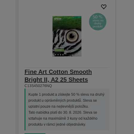
Fine Art Cotton Smooth
Fin
Bright II, A2 25 Sheets
Brig
C13S450276NQ
C13S4
Kupte 1 produkt a získejte 50 % slevu na druhý
Kupt
produkt u oprávněných produktů. Sleva se
prod
uplatní pouze na nejlevnější položku.
upla
Tato nabídka platí do 30. 8. 2026. Sleva se
Tato 
vztahuje na maximálně 3 kusy od každého
vzta
produktu v rámci jedné objednávky.
prod