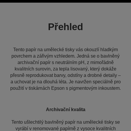
Přehled
Tento papír na umělecké tisky vás okouzlí hladkým
povrchem a zářivým vzhledem. Jedná se o bavlněný
archivační papír s neutrálním pH, z mimořádně
kvalitních surovin, za tepla lisovaný, který dokáže
přesně reprodukovat barvy, odstíny a drobné detaily –
a uchovat je na dlouhá léta. Je navržen speciálně pro
použití v tiskárnách Epson s pigmentovým inkoustem.
Archivační kvalita
Tento ušlechtilý bavlněný papír na umělecké tisky se
vyrábí v renomované papírně z vysoce kvalitních