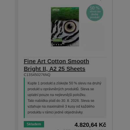
Fine Art Cotton Smooth
Fin
Bright II, A2 25 Sheets
Brig
C13S450276NQ
C13S4
Kupte 1 produkt a získejte 50 % slevu na druhý
Kupt
produkt u oprávněných produktů. Sleva se
prod
uplatní pouze na nejlevnější položku.
upla
Tato nabídka platí do 30. 8. 2026. Sleva se
Tato 
vztahuje na maximálně 3 kusy od každého
vzta
produktu v rámci jedné objednávky.
prod
4.820,64 Kč
Skladem
Skla