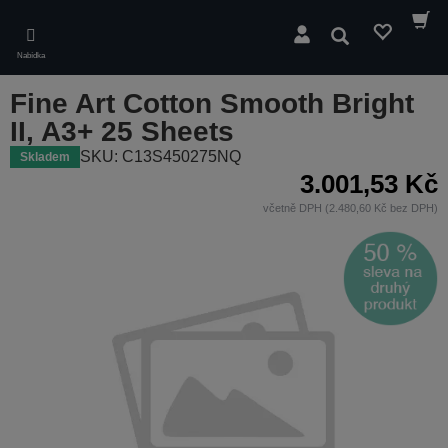
Skip
to
Hledat
main
Nabídka
content
Fine Art Cotton Smooth Bright
II, A3+ 25 Sheets
SKU: C13S450275NQ
Skladem
3.001,53 Kč
včetně DPH (2.480,60 Kč bez DPH)