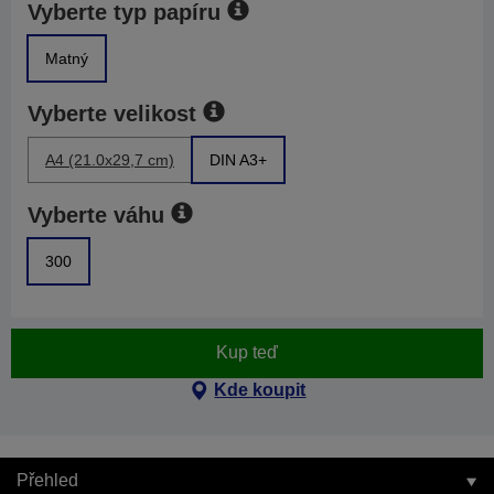
Vyberte typ papíru
Matný
Vyberte velikost
A4 (21.0x29,7 cm)
DIN A3+
Vyberte váhu
300
Kup teď
Kde koupit
Přehled