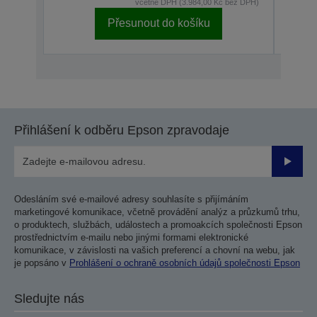
včetně DPH (3.984,00 Kč bez DPH)
Přesunout do košíku
Přihlášení k odběru Epson zpravodaje
Odesla
Odesláním své e-mailové adresy souhlasíte s přijímáním
marketingové komunikace, včetně provádění analýz a průzkumů trhu,
o produktech, službách, událostech a promoakcích společnosti Epson
prostřednictvím e-mailu nebo jinými formami elektronické
komunikace, v závislosti na vašich preferencí a chovní na webu, jak
je popsáno v
Prohlášení o ochraně osobních údajů společnosti Epson
Sledujte nás