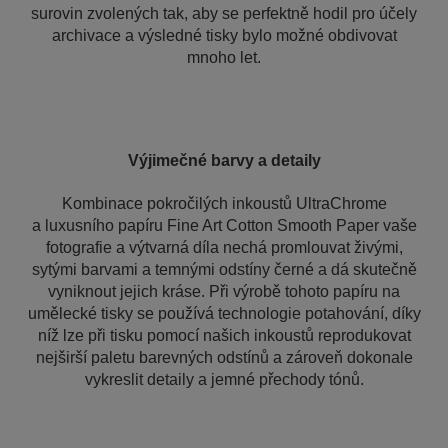
surovin zvolených tak, aby se perfektně hodil pro účely
archivace a výsledné tisky bylo možné obdivovat
mnoho let.
Výjimečné barvy
a detaily
Kombinace pokročilých inkoustů UltraChrome
a luxusního papíru Fine Art Cotton Smooth Paper vaše
fotografie a výtvarná díla nechá promlouvat živými,
sytými barvami a temnými odstíny černé a dá skutečně
vyniknout jejich kráse. Při výrobě tohoto papíru na
umělecké tisky se používá technologie potahování, díky
níž lze při tisku pomocí našich inkoustů reprodukovat
nejširší paletu barevných odstínů a zároveň dokonale
vykreslit detaily a jemné přechody tónů.