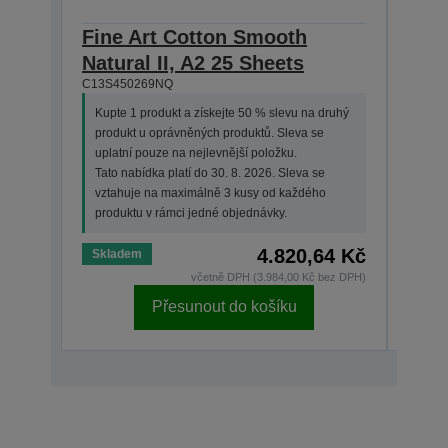
Fine Art Cotton Smooth
Fin
Natural II, A2 25 Sheets
Natu
C13S450269NQ
C13S4
Kupte 1 produkt a získejte 50 % slevu na druhý
produkt u oprávněných produktů. Sleva se
uplatní pouze na nejlevnější položku.
Tato nabídka platí do 30. 8. 2026. Sleva se
vztahuje na maximálně 3 kusy od každého
produktu v rámci jedné objednávky.
4.820,64 Kč
Skladem
Nedo
včetně DPH (3.984,00 Kč bez DPH)
Přesunout do košíku