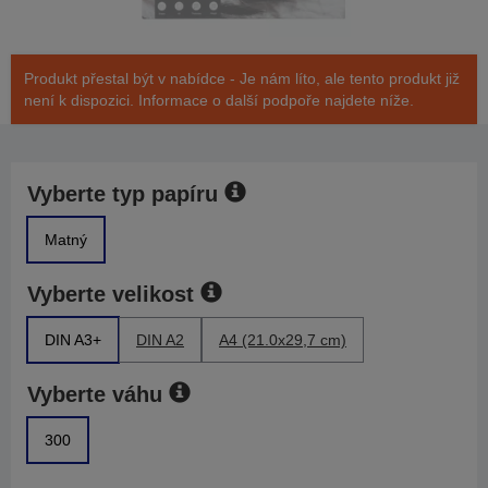
Produkt přestal být v nabídce - Je nám líto, ale tento produkt již
není k dispozici. Informace o další podpoře najdete níže.
Vyberte typ papíru
Matný
Vyberte velikost
DIN A3+
DIN A2
A4 (21.0x29,7 cm)
Vyberte váhu
300