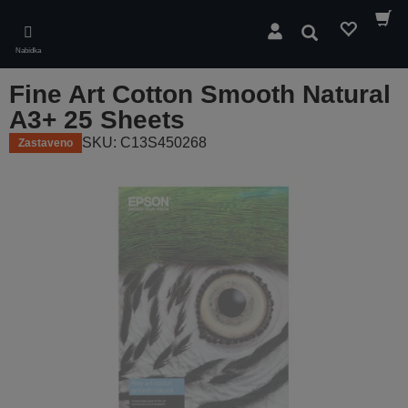
Skip
to
Hledat
main
Nabídka
content
Fine Art Cotton Smooth Natural
A3+ 25 Sheets
SKU: C13S450268
Zastaveno