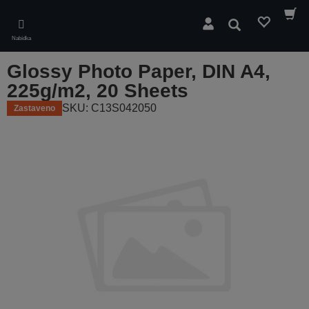
Skip
to
Hledat
main
Nabídka
content
Glossy Photo Paper, DIN A4,
225g/m2, 20 Sheets
SKU: C13S042050
Zastaveno