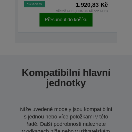
1.920,83 Kč
Skladem
Skla
včetně DPH (1.587,46 Kč bez DPH)
Přesunout do košíku
Kompatibilní hlavní
jednotky
Níže uvedené modely jsou kompatibilní
s jednou nebo více položkami v této
řadě. Další podrobnosti naleznete
v odkazech níže nebo v uživatelském