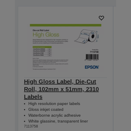
High Gloss Label, Die-Cut
High
Roll, 102mm x 51mm, 2310
Rol
Labels
Lab
High resolution paper labels
Hig
Gloss inkjet coated
Glo
Waterborne acrylic adhesive
Wat
White glassine, transparent liner
Whit
7113758
71137