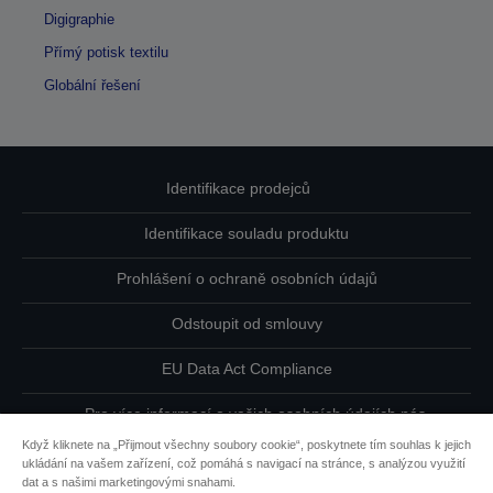
Digigraphie
Přímý potisk textilu
Globální řešení
Identifikace prodejců
Identifikace souladu produktu
Prohlášení o ochraně osobních údajů
Odstoupit od smlouvy
EU Data Act Compliance
Pro více informací o vašich osobních údajích nás
kontaktujte
Když kliknete na „Přijmout všechny soubory cookie“, poskytnete tím souhlas k jejich
ukládání na vašem zařízení, což pomáhá s navigací na stránce, s analýzou využití
Informace o souborech cookie
dat a s našimi marketingovými snahami.