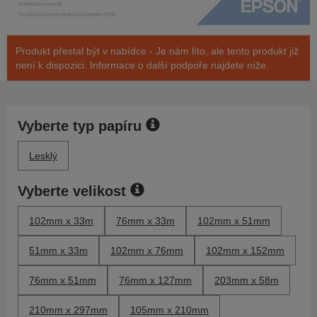
Produkt přestal být v nabídce - Je nám líto, ale tento produkt již
není k dispozici. Informace o další podpoře najdete níže.
Vyberte typ papíru
Lesklý
Vyberte velikost
102mm x 33m
76mm x 33m
102mm x 51mm
51mm x 33m
102mm x 76mm
102mm x 152mm
76mm x 51mm
76mm x 127mm
203mm x 58m
210mm x 297mm
105mm x 210mm