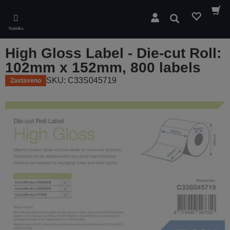
Skip
to
Hledat
main
Nabídka
content
High Gloss Label - Die-cut Roll:
102mm x 152mm, 800 labels
SKU: C33S045719
Zastaveno