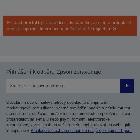
Produkt přestal být v nabídce - Je nám líto, ale tento produkt již
není k dispozici. Informace o další podpoře najdete níže.
Přihlášení k odběru Epson zpravodaje
Odesla
Odesláním své e-mailové adresy souhlasíte s přijímáním
marketingové komunikace, včetně provádění analýz a průzkumů trhu,
o produktech, službách, událostech a promoakcích společnosti Epson
prostřednictvím e-mailu nebo jinými formami elektronické
komunikace, v závislosti na vašich preferencí a chovní na webu, jak
je popsáno v
Prohlášení o ochraně osobních údajů společnosti Epson