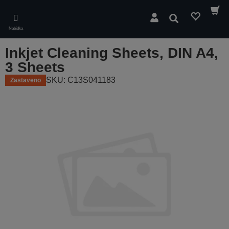
Skip
to
Hledat
main
Nabídka
content
Inkjet Cleaning Sheets, DIN A4,
3 Sheets
SKU: C13S041183
Zastaveno