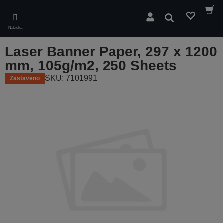
Skip
to
Hledat
main
Nabídka
content
Laser Banner Paper, 297 x 1200
mm, 105g/m2, 250 Sheets
SKU: 7101991
Zastaveno