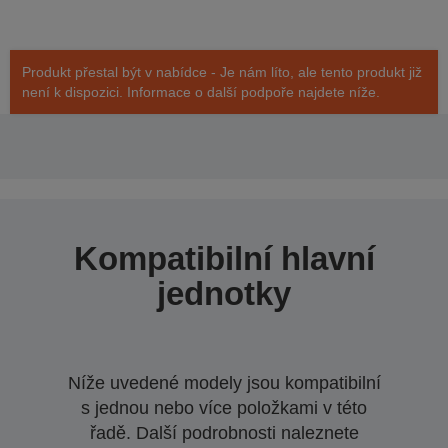
Produkt přestal být v nabídce - Je nám líto, ale tento produkt již
není k dispozici. Informace o další podpoře najdete níže.
Kompatibilní hlavní
jednotky
Níže uvedené modely jsou kompatibilní
s jednou nebo více položkami v této
řadě. Další podrobnosti naleznete