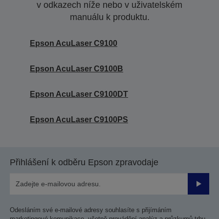
v odkazech níže nebo v uživatelském
manuálu k produktu.
Epson AcuLaser C9100
Epson AcuLaser C9100B
Epson AcuLaser C9100DT
Epson AcuLaser C9100PS
Přihlášení k odběru Epson zpravodaje
Odesla
Odesláním své e-mailové adresy souhlasíte s přijímáním
marketingové komunikace, včetně provádění analýz a průzkumů trhu,