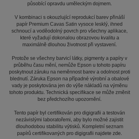
působící opravdu uměleckým dojmem.
V kombinaci s okouzlující reprodukcí barev přináší
papír Premium Cavas Satin vysoce lesklý, ihned
schnoucí a voděodolný povrch pro všechny aplikace,
které vyžadují dokonalou obrazovou kvalitu a
maximálně dlouhou životnost při vystavení.
Protože se všechny barvicí látky, pigmenty a papíry v
průběhu času mění, nemůže Epson u tohoto papíru
poskytnout záruku na neměnnost barev a odolnost proti
blednutí. Záruka Epson na případné výrobní a obalové
vady je poskytována jen do výše nákladů na výměnu
tohoto produktu. Technická specifikace se může změnit
bez předchozího upozornění.
Tento papír byl certifikován pro digigrafii a testován
nezávislými laboratořemi, aby bylo možné zajistit
dlouhodobou stabilitu výtisků. Kompletní seznam
papírů certifikovaných pro digigrafii najdete zde.