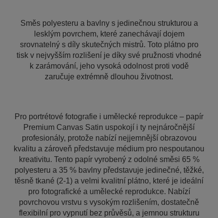
Směs polyesteru a bavlny s jedinečnou strukturou a
lesklým povrchem, které zanechávají dojem
srovnatelný s díly skutečných mistrů. Toto plátno pro
tisk v nejvyšším rozlišení je díky své pružnosti vhodné
k zarámování, jeho vysoká odolnost proti vodě
zaručuje extrémně dlouhou životnost.
Pro portrétové fotografie i umělecké reprodukce – papír
Premium Canvas Satin uspokojí i ty nejnáročnější
profesionály, protože nabízí nejjemnější obrazovou
kvalitu a zároveň představuje médium pro nespoutanou
kreativitu. Tento papír vyrobený z odolné směsi 65 %
polyesteru a 35 % bavlny představuje jedinečné, těžké,
těsně tkané (2-1) a velmi kvalitní plátno, které je ideální
pro fotografické a umělecké reprodukce. Nabízí
povrchovou vrstvu s vysokým rozlišením, dostatečně
flexibilní pro vypnutí bez průvěsů, a jemnou strukturu