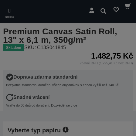
Skip
to
Hledat
main
Nabídka
content
Premium Canvas Satin Roll,
13" x 6,1 m, 350g/m²
SKU: C13S041845
Skladem
1.482,75 Kč
včetně DPH (1.225,41 Kč bez DPH)
Doprava zdarma standardní
Bezplatné standardní doručení všech objednávek s cenou vyšší než 740 Kč
Snadné vrácení
Vraťte do 30 dnů od doručení.
Dozvědět se více
Vyberte typ papíru