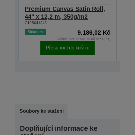
Premium Canvas Satin Roll,
Pre
44" x 12,2 m, 350g/m2
24" 
C13S041848
C13S0
9.186,02 Kč
Skladem
Skla
včetně DPH (7.591,75 Kč bez DPH)
Přesunout do košíku
Soubory ke stažení
Doplňující informace ke