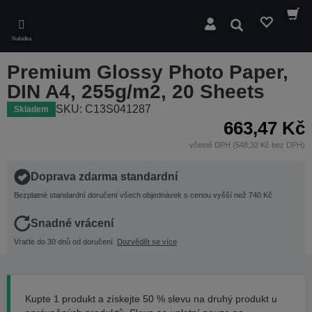
Skip
to
Hledat
main
Nabídka
content
Premium Glossy Photo Paper,
DIN A4, 255g/m2, 20 Sheets
SKU: C13S041287
Skladem
663,47 Kč
včetně DPH (548,32 Kč bez DPH)
Doprava zdarma standardní
Bezplatné standardní doručení všech objednávek s cenou vyšší než 740 Kč
Snadné vrácení
Vraťte do 30 dnů od doručení.
Dozvědět se více
Kupte 1 produkt a získejte 50 % slevu na druhý produkt u