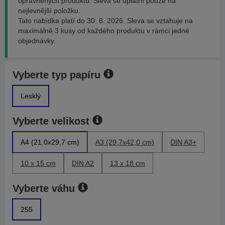
oprávněných produktů. Sleva se uplatní pouze na
nejlevnější položku.
Tato nabídka platí do 30. 8. 2026. Sleva se vztahuje na
maximálně 3 kusy od každého produktu v rámci jedné
objednávky.
Vyberte typ papíru
Lesklý
Vyberte velikost
A4 (21.0x29,7 cm)
A3 (29,7x42,0 cm)
DIN A3+
10 x 15 cm
DIN A2
13 x 18 cm
Vyberte váhu
255