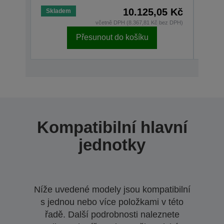
10.125,05 Kč
Skladem
Skla
včetně DPH (8.367,81 Kč bez DPH)
Přesunout do košíku
Kompatibilní hlavní
jednotky
Níže uvedené modely jsou kompatibilní
s jednou nebo více položkami v této
řadě. Další podrobnosti naleznete