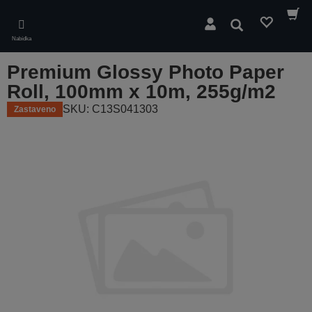
Skip
to
Hledat
main
Nabídka
content
Premium Glossy Photo Paper
Roll, 100mm x 10m, 255g/m2
SKU: C13S041303
Zastaveno