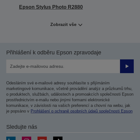
Epson Stylus Photo R2880
Zobrazit vše
Přihlášení k odběru Epson zpravodaje
Odesla
Odesláním své e-mailové adresy souhlasíte s přijímáním
marketingové komunikace, včetně provádění analýz a průzkumů trhu,
o produktech, službách, událostech a promoakcích společnosti Epson
prostřednictvím e-mailu nebo jinými formami elektronické
komunikace, v závislosti na vašich preferencí a chovní na webu, jak
je popsáno v
Prohlášení o ochraně osobních údajů společnosti Epson
Sledujte nás