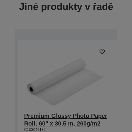
Jiné produkty v řadě
Premium Glossy Photo Paper
Pre
Roll, 60" x 30,5 m, 260g/m2
Roll
C13S042132
C13S0