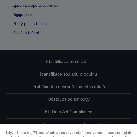
Epson Europe Electronics
Digigraphie
Přímý potisk textilu
Globální řešení
Identifikace prodejců
Identifikace souladu produktu
Prohlášení o ochraně osobních údajů
Odstoupit od smlouvy
EU Data Act Compliance
Pro více informací o vašich osobních údajích nás
kontaktujte
Když kliknete na „Přijmout všechny soubory cookie“, poskytnete tím souhlas k jejich