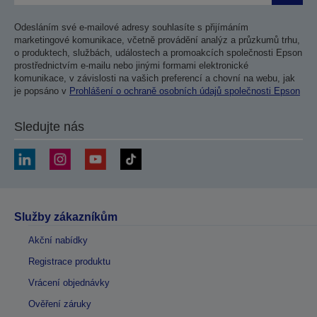
Odesláním své e-mailové adresy souhlasíte s přijímáním
marketingové komunikace, včetně provádění analýz a průzkumů trhu,
o produktech, službách, událostech a promoakcích společnosti Epson
prostřednictvím e-mailu nebo jinými formami elektronické
komunikace, v závislosti na vašich preferencí a chovní na webu, jak
je popsáno v
Prohlášení o ochraně osobních údajů společnosti Epson
Sledujte nás
Služby zákazníkům
Akční nabídky
Registrace produktu
Vrácení objednávky
Ověření záruky