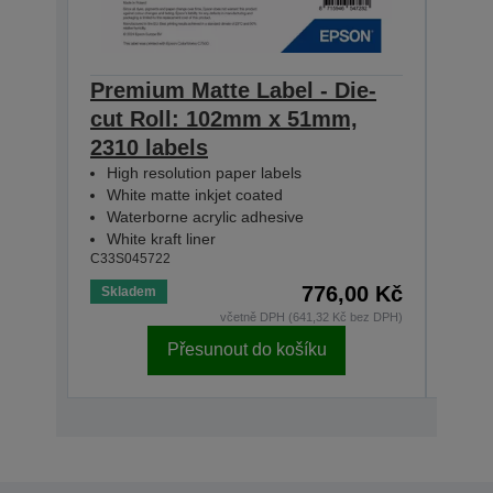
Premium Matte Label - Die-
Prem
cut Roll: 102mm x 51mm,
cut
2310 labels
1570
High resolution paper labels
Hig
White matte inkjet coated
Whi
Waterborne acrylic adhesive
Wat
White kraft liner
Whit
C33S045722
C33S0
776,00 Kč
Skladem
Skla
včetně DPH (641,32 Kč bez DPH)
Přesunout do košíku