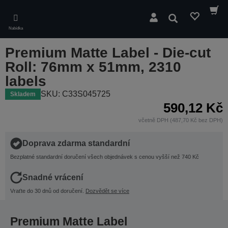
Skip
to
Hledat
main
Nabídka
content
Premium Matte Label - Die-cut
Roll: 76mm x 51mm, 2310
labels
SKU: C33S045725
Skladem
590,12 Kč
včetně DPH (487,70 Kč bez DPH)
Doprava zdarma standardní
Bezplatné standardní doručení všech objednávek s cenou vyšší než 740 Kč
Snadné vrácení
Vraťte do 30 dnů od doručení.
Dozvědět se více
Premium Matte Label