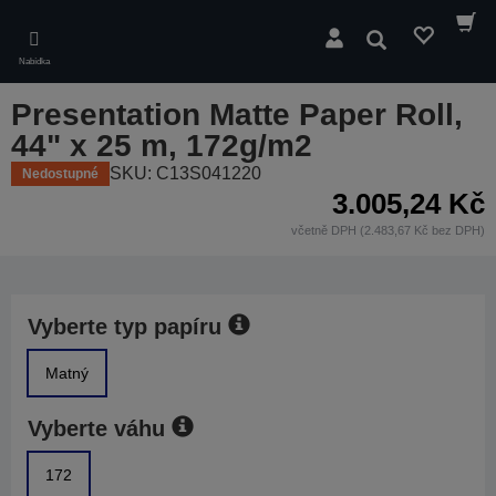
Skip
to
Hledat
main
Nabídka
content
Presentation Matte Paper Roll,
44" x 25 m, 172g/m2
SKU: C13S041220
Nedostupné
3.005,24 Kč
včetně DPH (2.483,67 Kč bez DPH)
Vyberte typ papíru
Matný
Vyberte váhu
172