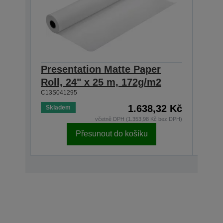
Presentation Matte Paper
Pre
Roll, 24" x 25 m, 172g/m2
Roll
C13S041295
C13S0
1.638,32 Kč
Skladem
Nedo
včetně DPH (1.353,98 Kč bez DPH)
Přesunout do košíku