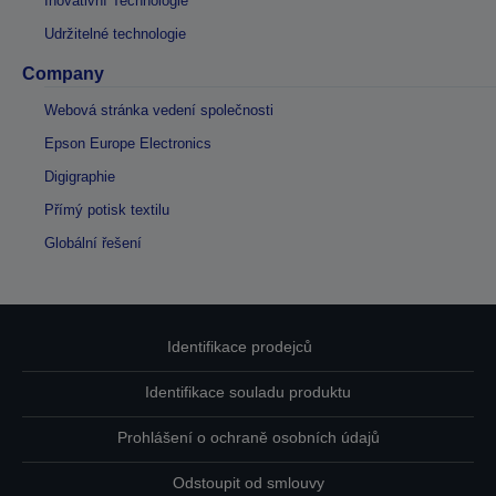
Inovativní Technologie
Udržitelné technologie
Company
Webová stránka vedení společnosti
Epson Europe Electronics
Digigraphie
Přímý potisk textilu
Globální řešení
Identifikace prodejců
Identifikace souladu produktu
Prohlášení o ochraně osobních údajů
Odstoupit od smlouvy