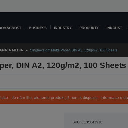
DOMÁCNOST
BUSINESS
INDUSTRY
PRODUKTY
INKOUST
APÍR A MÉDIA
Singleweight Matte Paper, DIN A2, 120g/m2, 100 Sheets
per, DIN A2, 120g/m2, 100 Sheets
ídce - Je nám líto, ale tento produkt již není k dispozici. Informace o d
SKU: C13S041910