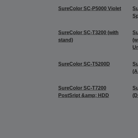
SureColor SC-P5000 Violet
Su
Sp
SureColor SC-T3200 (with
Su
stand)
(w
Un
SureColor SC-T5200D
S
(A
SureColor SC-T7200
S
PostSript &amp; HDD
(D