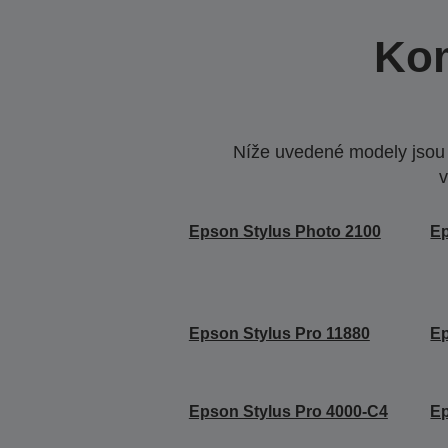
Kom
Níže uvedené modely jsou k
v
Epson Stylus Photo 2100
Ep
Epson Stylus Pro 11880
Ep
Epson Stylus Pro 4000-C4
Ep