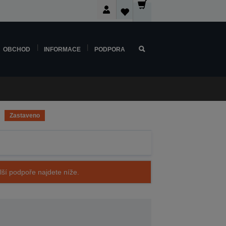
OBCHOD
INFORMACE
PODPORA
Zastaveno
alší podpoře najdete níže.