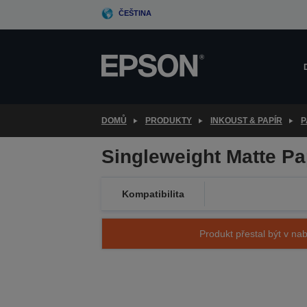
Skip
ČEŠTINA
to
main
content
DOMŮ
PRODUKTY
INKOUST & PAPÍR
P
Singleweight Matte Pa
Kompatibilita
Produkt přestal být v nab