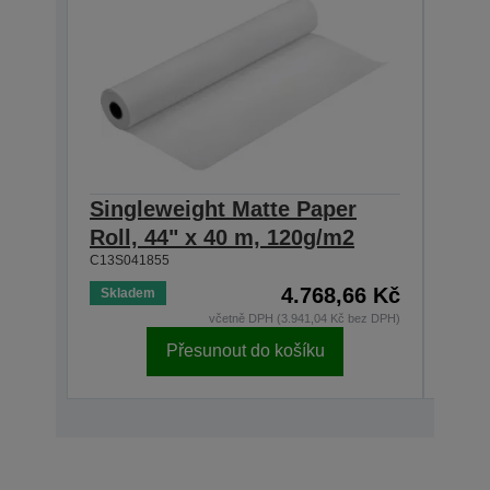
Singleweight Matte Paper
Sin
Roll, 44" x 40 m, 120g/m2
Roll
C13S041855
C13S0
4.768,66 Kč
Skladem
Skla
včetně DPH (3.941,04 Kč bez DPH)
Přesunout do košíku