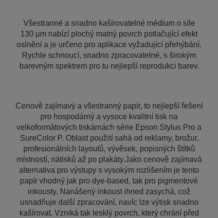
Všestranné a snadno kašírovatelné médium o síle
130 µm nabízí plochý matný povrch potlačující efekt
oslnění a je určeno pro aplikace vyžadující přehýbání.
Rychle schnoucí, snadno zpracovatelné, s širokým
barevným spektrem pro tu nejlepší reprodukci barev.
Cenově zajímavý a všestranný papír, to nejlepší řešení
pro hospodárný a vysoce kvalitní tisk na
velkoformátových tiskárnách série Epson Stylus Pro a
SureColor P. Oblast použití sahá od reklamy, brožur,
profesionálních layoutů, vývěsek, popisných štítků
místností, nátisků až po plakáty.Jako cenově zajímavá
alternativa pro výstupy s vysokým rozlišením je tento
papír vhodný jak pro dye-based, tak pro pigmentové
inkousty. Nanášený inkoust ihned zasychá, což
usnadňuje další zpracování, navíc lze výtisk snadno
kašírovat. Vzniká tak lesklý povrch, který chrání před