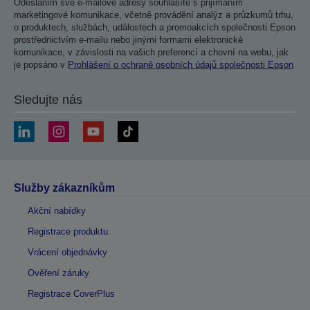
Odesláním své e-mailové adresy souhlasíte s přijímáním
marketingové komunikace, včetně provádění analýz a průzkumů trhu,
o produktech, službách, událostech a promoakcích společnosti Epson
prostřednictvím e-mailu nebo jinými formami elektronické
komunikace, v závislosti na vašich preferencí a chovní na webu, jak
je popsáno v
Prohlášení o ochraně osobních údajů společnosti Epson
Sledujte nás
Služby zákazníkům
Akční nabídky
Registrace produktu
Vrácení objednávky
Ověření záruky
Registrace CoverPlus