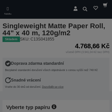
Skip
to
Hledat
main
Nabídka
content
Singleweight Matte Paper Roll,
44" x 40 m, 120g/m2
SKU: C13S041855
Skladem
4.768,66 Kč
včetně DPH (3.941,04 Kč bez DPH)
Doprava zdarma standardní
Bezplatné standardní doručení všech objednávek s cenou vyšší než 740 Kč
Snadné vrácení
Vraťte do 30 dnů od doručení.
Dozvědět se více
Vyberte typ papíru