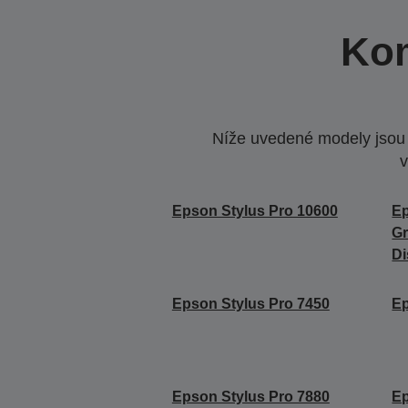
Kom
Níže uvedené modely jsou k
v
Epson Stylus Pro 10600
Ep
Gr
Di
Epson Stylus Pro 7450
Ep
Epson Stylus Pro 7880
Ep