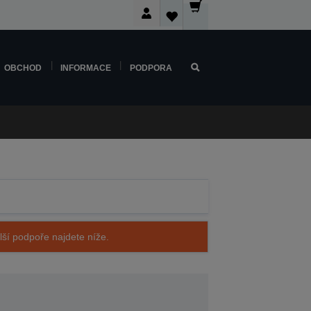
OBCHOD
INFORMACE
PODPORA
alší podpoře najdete níže.