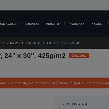
DOMÁCNOST
BUSINESS
INDUSTRY
PRODUKTY
INKOUST
APÍR A MÉDIA
Smooth Fine Art Paper, 24" x 30", 425g/m2
, 24" x 30", 425g/m2
Zastaveno
ídce - Je nám líto, ale tento produkt již není k dispozici. Informace o d
SKU: C13S041434