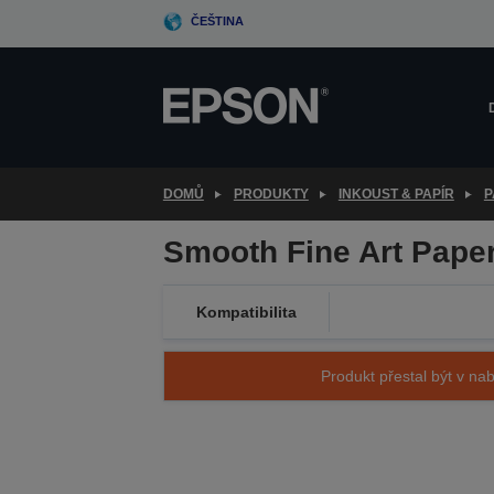
Skip
ČEŠTINA
to
main
content
DOMŮ
PRODUKTY
INKOUST & PAPÍR
P
Smooth Fine Art Paper
Kompatibilita
Produkt přestal být v nab