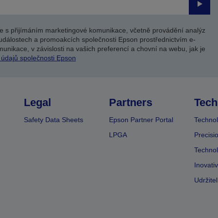
Odesl
e s přijímáním marketingové komunikace, včetně provádění analýz
událostech a promoakcích společnosti Epson prostřednictvím e-
unikace, v závislosti na vašich preferencí a chovní na webu, jak je
 údajů společnosti Epson
Legal
Partners
Tech
Safety Data Sheets
Epson Partner Portal
Technol
LPGA
Precisi
Technol
Inovati
Udržite