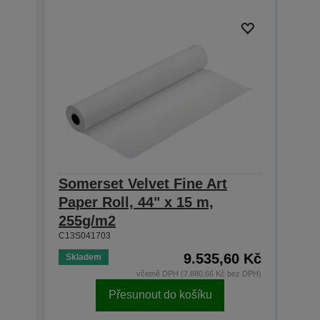
Somerset Velvet Fine Art
Some
Paper Roll, 44" x 15 m,
Pape
255g/m2
255
C13S041703
C13S0
9.535,60 Kč
Skladem
Skla
včetně DPH (7.880,66 Kč bez DPH)
Přesunout do košíku