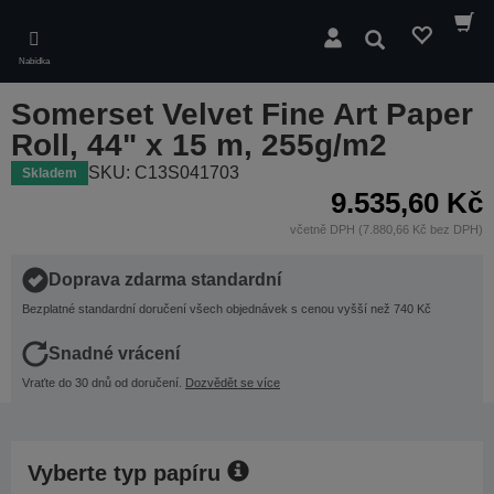
Skip
to
Hledat
main
Nabídka
content
Somerset Velvet Fine Art Paper
Roll, 44" x 15 m, 255g/m2
SKU: C13S041703
Skladem
9.535,60 Kč
včetně DPH (7.880,66 Kč bez DPH)
Doprava zdarma standardní
Bezplatné standardní doručení všech objednávek s cenou vyšší než 740 Kč
Snadné vrácení
Vraťte do 30 dnů od doručení.
Dozvědět se více
Vyberte typ papíru