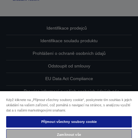
Identifikace prodejců
Identifikace souladu produktu
Prohlášení o ochraně osobních údajů
Odstoupit od smlouvy
EU Data Act Compliance
Pro více informací o vašich osobních údajích nás
kontaktujte
Když kliknete na „Přijmout všechny soubory cookie“, poskytnete tím souhlas k jejich
ukládání na vašem zařízení, což pomáhá s navigací na stránce, s analýzou využití
Informace o souborech cookie
dat a s našimi marketingovými snahami.
Přijmout všechny soubory cookie
Závazek usnadnění přístupu společnosti Epson
Zamítnout vše