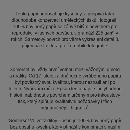
Tento papír neobsahuje kyseliny, a přispívá tak k
dlouhodobé konzervaci uměleckých tisků i fotografií.
100% bavlněný papír se zářivě bílým povrchem pro
reprodukci v jasných barvách, s gramáží 225 g/m², v
rolích. Sametový povrch pro věrné vykreslení detailů,
příjemná struktura pro černobílé fotografie.
Somerset byl vždy první volbou mezi váženými umělci
a grafiky. Od 17. století a dnů ručně vyráběného papíru
byl pověstný svou kvalitou, kterou neztratil ani po
letech. Nyní vám může Epson tento papír s úctyhodnou
historií nabídnout s povrchem určeným pro inkoustový
tisk, který splňuje kvalitativní požadavky i těch
nejnáročnějších grafiků.
Somerset Velvet z dílny Epson je 100% bavlněný papír
bez obsahu kyselin, který přináší v kombinaci s naším