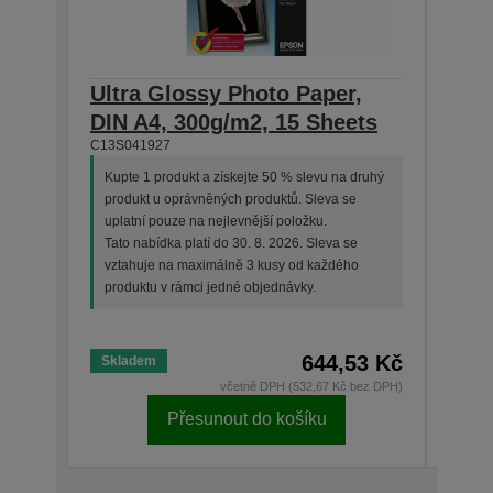
Ultra Glossy Photo Paper,
Ultr
DIN A4, 300g/m2, 15 Sheets
130
C13S041927
She
C13S0
Kupte 1 produkt a získejte 50 % slevu na druhý
produkt u oprávněných produktů. Sleva se
Kupt
uplatní pouze na nejlevnější položku.
prod
Tato nabídka platí do 30. 8. 2026. Sleva se
upla
vztahuje na maximálně 3 kusy od každého
Tato 
produktu v rámci jedné objednávky.
vzta
prod
644,53 Kč
Skladem
Skla
včetně DPH (532,67 Kč bez DPH)
Přesunout do košíku