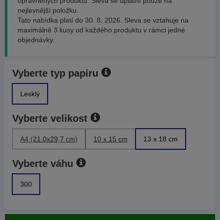
oprávněných produktů. Sleva se uplatní pouze na
nejlevnější položku.
Tato nabídka platí do 30. 8. 2026. Sleva se vztahuje na
maximálně 3 kusy od každého produktu v rámci jedné
objednávky.
Vyberte typ papíru
Lesklý
Vyberte velikost
A4 (21.0x29,7 cm)
10 x 15 cm
13 x 18 cm
Vyberte váhu
300