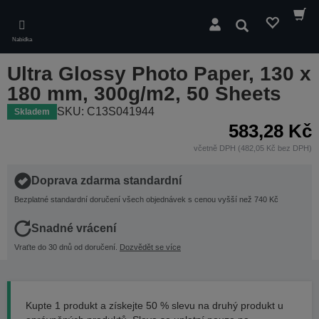
Skip
to
Hledat
main
Nabídka
content
Ultra Glossy Photo Paper, 130 x
180 mm, 300g/m2, 50 Sheets
SKU: C13S041944
Skladem
583,28 Kč
včetně DPH (482,05 Kč bez DPH)
Doprava zdarma standardní
Bezplatné standardní doručení všech objednávek s cenou vyšší než 740 Kč
Snadné vrácení
Vraťte do 30 dnů od doručení.
Dozvědět se více
Kupte 1 produkt a získejte 50 % slevu na druhý produkt u