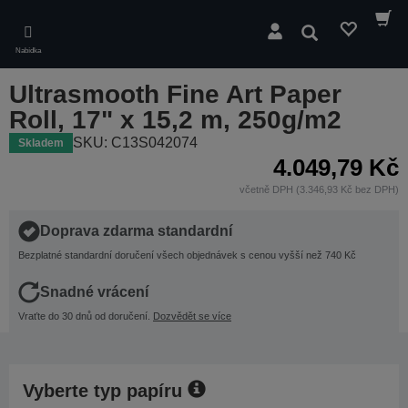
Skip
to
Hledat
main
Nabídka
content
Ultrasmooth Fine Art Paper
Roll, 17" x 15,2 m, 250g/m2
SKU: C13S042074
Skladem
4.049,79 Kč
včetně DPH (3.346,93 Kč bez DPH)
Doprava zdarma standardní
Bezplatné standardní doručení všech objednávek s cenou vyšší než 740 Kč
Snadné vrácení
Vraťte do 30 dnů od doručení.
Dozvědět se více
Vyberte typ papíru