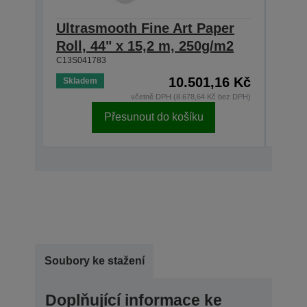
Ultrasmooth Fine Art Paper
Ultr
Roll, 44" x 15,2 m, 250g/m2
Roll
C13S041783
C13S0
10.501,16 Kč
Skladem
Skla
včetně DPH (8.678,64 Kč bez DPH)
Přesunout do košíku
Soubory ke stažení
Doplňující informace ke