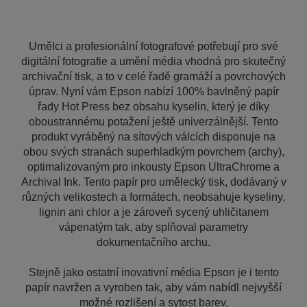
Umělci a profesionální fotografové potřebují pro své
digitální fotografie a umění média vhodná pro skutečný
archivační tisk, a to v celé řadě gramáží a povrchových
úprav. Nyní vám Epson nabízí 100% bavlněný papír
řady Hot Press bez obsahu kyselin, který je díky
oboustrannému potažení ještě univerzálnější. Tento
produkt vyráběný na sítových válcích disponuje na
obou svých stranách superhladkým povrchem (archy),
optimalizovaným pro inkousty Epson UltraChrome a
Archival Ink. Tento papír pro umělecký tisk, dodávaný v
různých velikostech a formátech, neobsahuje kyseliny,
lignin ani chlor a je zároveň sycený uhličitanem
vápenatým tak, aby splňoval parametry
dokumentačního archu.
Stejně jako ostatní inovativní média Epson je i tento
papír navržen a vyroben tak, aby vám nabídl nejvyšší
možné rozlišení a sytost barev.