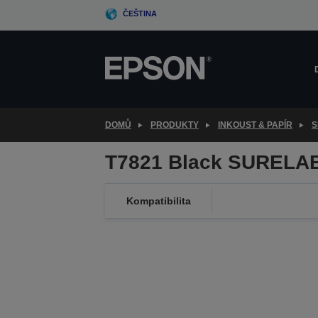
Skip
ČEŠTINA
to
main
content
DOMŮ
PRODUKTY
INKOUST & PAPÍR
S
T7821 Black SURELA
Kompatibilita