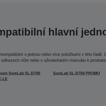
patibilní hlavní jedn
ompatibilní s jednou nebo více položkami v této řadě. 
 odkazech níže nebo v uživatelském manuálu k produkt
pson SureLab SL-D700
SureLab SL-D700 PROMO
C-LE