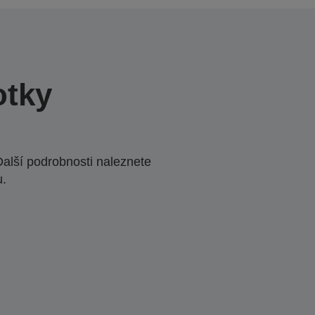
otky
Další podrobnosti naleznete
u.