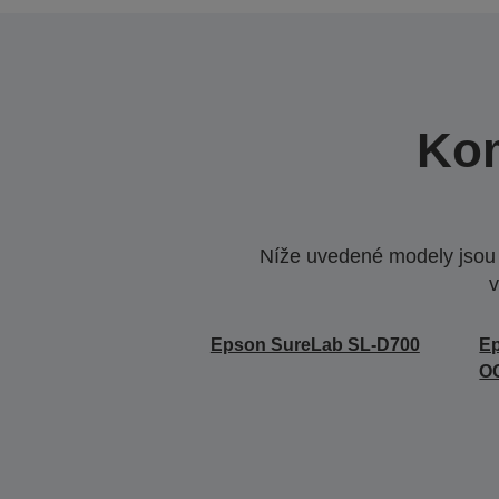
Kom
Níže uvedené modely jsou k
v
Epson SureLab SL-D700
E
O