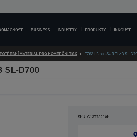
DOMÁCNOST
BUSINESS
INDUSTRY
PRODUKTY
INKOUST
POTŘEBNÍ MATERIÁL PRO KOMERČNÍ TISK
T7821 Black SURELAB SL-D7
B SL-D700
SKU: C13T78210N