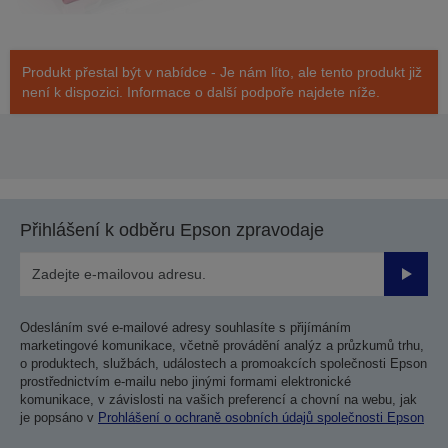
Produkt přestal být v nabídce - Je nám líto, ale tento produkt již
není k dispozici. Informace o další podpoře najdete níže.
Přihlášení k odběru Epson zpravodaje
Odesla
Odesláním své e-mailové adresy souhlasíte s přijímáním
marketingové komunikace, včetně provádění analýz a průzkumů trhu,
o produktech, službách, událostech a promoakcích společnosti Epson
prostřednictvím e-mailu nebo jinými formami elektronické
komunikace, v závislosti na vašich preferencí a chovní na webu, jak
je popsáno v
Prohlášení o ochraně osobních údajů společnosti Epson