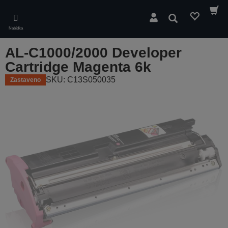
Skip
to
Hledat
main
Nabídka
content
AL-C1000/2000 Developer
Cartridge Magenta 6k
SKU: C13S050035
Zastaveno