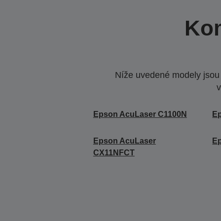
Kom
Níže uvedené modely jsou k
v
Epson AcuLaser C1100N
E
Epson AcuLaser
E
CX11NFCT