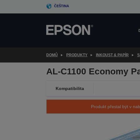
Skip
ČEŠTINA
to
main
content
DOMŮ
PRODUKTY
INKOUST & PAPÍR
S
AL-C1100 Economy P
Kompatibilita
Produkt přestal být v nab