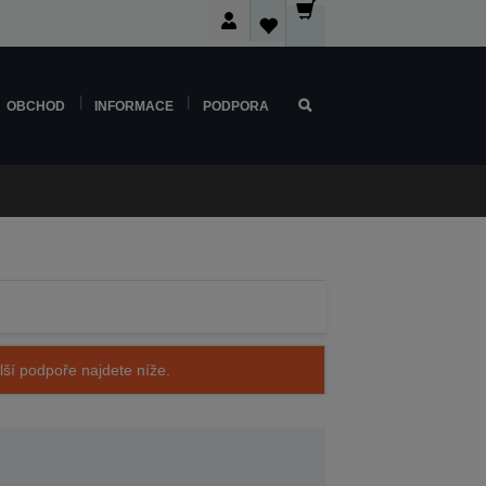
OBCHOD
INFORMACE
PODPORA
alší podpoře najdete níže.