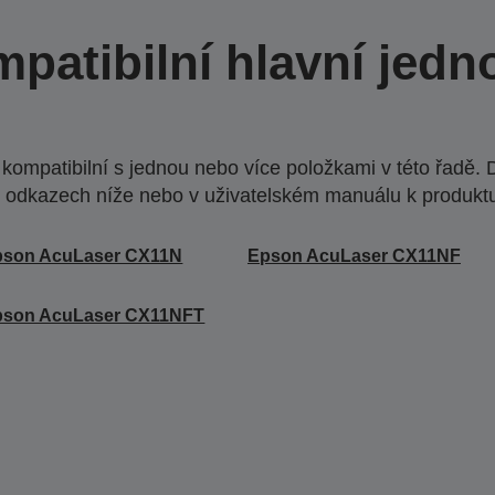
patibilní hlavní jedn
ompatibilní s jednou nebo více položkami v této řadě. 
 odkazech níže nebo v uživatelském manuálu k produkt
pson AcuLaser CX11N
Epson AcuLaser CX11NF
pson AcuLaser CX11NFT