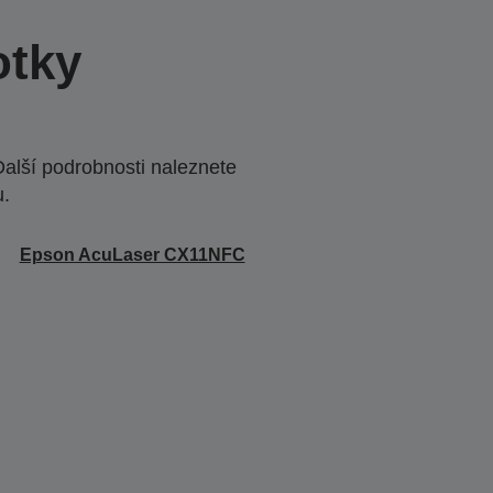
otky
Další podrobnosti naleznete
u.
Epson AcuLaser CX11NFC