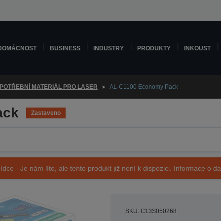
DOMÁCNOST
BUSINESS
INDUSTRY
PRODUKTY
INKOUST
POTŘEBNÍ MATERIÁL PRO LASER
AL-C1100 Economy Pack
ack
Zastaveno
ídce - Je nám líto, ale tento produkt již není k dispozici. Informace o d
SKU: C13S050268