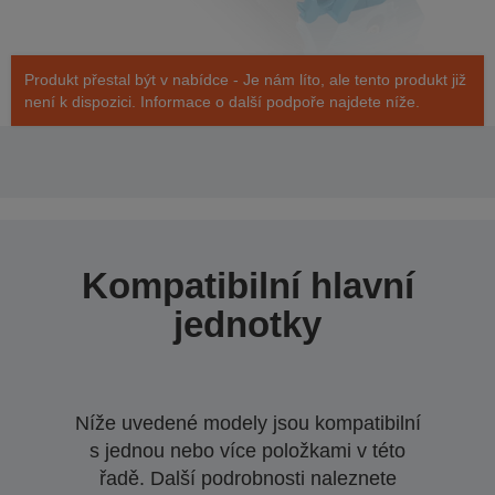
Produkt přestal být v nabídce - Je nám líto, ale tento produkt již
není k dispozici. Informace o další podpoře najdete níže.
Kompatibilní hlavní
jednotky
Níže uvedené modely jsou kompatibilní
s jednou nebo více položkami v této
řadě. Další podrobnosti naleznete