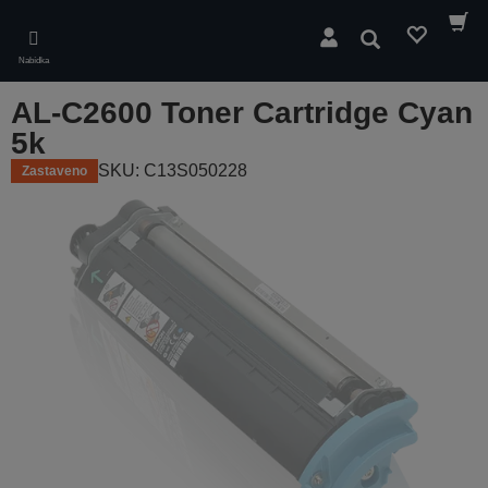
Skip
to
Hledat
main
Nabídka
content
AL-C2600 Toner Cartridge Cyan
5k
SKU: C13S050228
Zastaveno