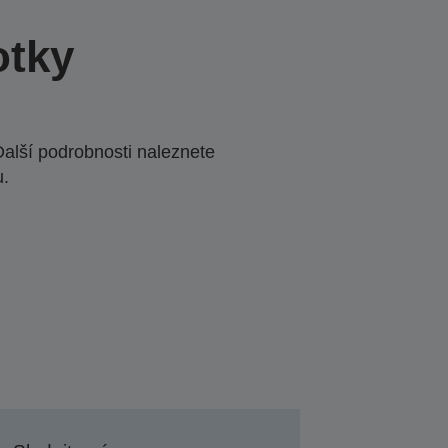
otky
Další podrobnosti naleznete
u.