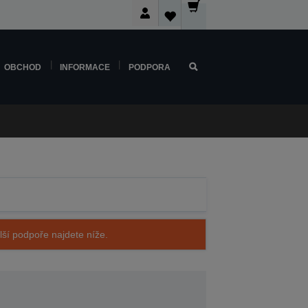
OBCHOD
INFORMACE
PODPORA
alší podpoře najdete níže.