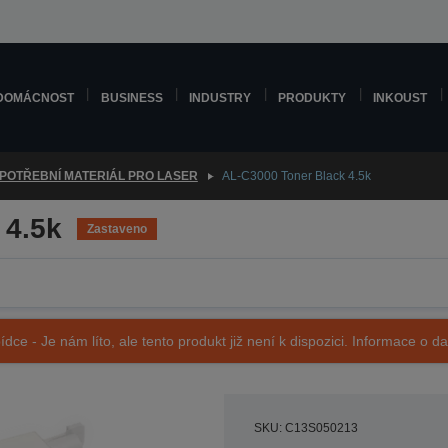
DOMÁCNOST
BUSINESS
INDUSTRY
PRODUKTY
INKOUST
POTŘEBNÍ MATERIÁL PRO LASER
AL-C3000 Toner Black 4.5k
 4.5k
Zastaveno
ídce - Je nám líto, ale tento produkt již není k dispozici. Informace o d
SKU: C13S050213