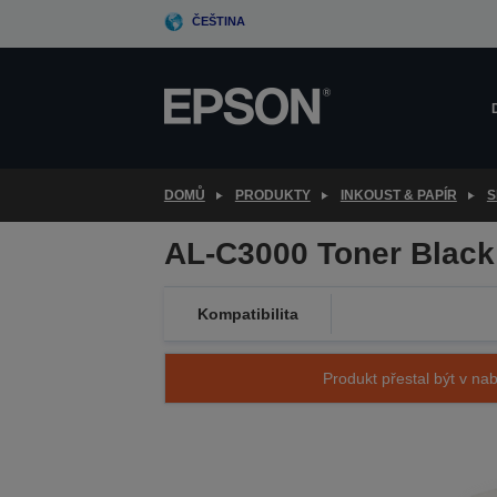
Skip
ČEŠTINA
to
main
content
DOMŮ
PRODUKTY
INKOUST & PAPÍR
S
AL-C3000 Toner Black
Kompatibilita
Produkt přestal být v nab