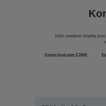
Kom
Níže uvedené modely jsou k
v
Epson AcuLaser C3000
E