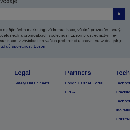
avodaje
Odesl
e s přijímáním marketingové komunikace, včetně provádění analýz
událostech a promoakcích společnosti Epson prostřednictvím e-
unikace, v závislosti na vašich preferencí a chovní na webu, jak je
 údajů společnosti Epson
Legal
Partners
Tech
Safety Data Sheets
Epson Partner Portal
Technol
LPGA
Precisi
Technol
Inovati
Udržite