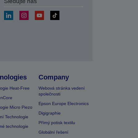
Sledujte nás
at
nologies
Company
ogie Heat-Free
Webová stránka vedení
společnosti
onCore
Epson Europe Electronics
ogie Micro Piezo
Digigraphie
vní Technologie
Přímý potisk textilu
lné technologie
Globální řešení