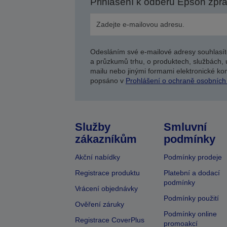
Přihlášení k odběru Epson zpr
Odesláním své e-mailové adresy souhlasít
a průzkumů trhu, o produktech, službách, 
mailu nebo jinými formami elektronické kom
popsáno v
Prohlášení o ochraně osobních
Služby
Smluvní
zákazníkům
podmínky
Akční nabídky
Podmínky prodeje
Registrace produktu
Platební a dodací
podmínky
Vrácení objednávky
Podmínky použití
Ověření záruky
Podmínky online
Registrace CoverPlus
promoakcí