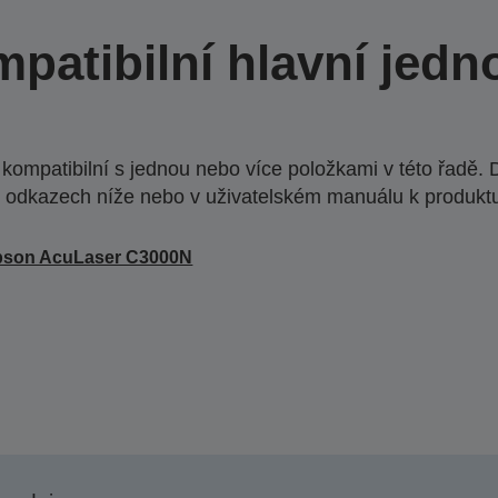
patibilní hlavní jedn
ompatibilní s jednou nebo více položkami v této řadě. 
 odkazech níže nebo v uživatelském manuálu k produkt
pson AcuLaser C3000N