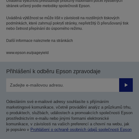
Uváděná výtěžnost představuje přibližný maximální počet vytištěných
stránek určený podle metodiky společnosti Epson.
Uváděná výtěžnost se může lišit v závislosti na rozdílných tiskových
podmínkách, které zahrnují pokrytí stránky, nepřetržitý či přerušovaný tisk
nebo četnost přepínání do úsporného režimu.
Další informace naleznete na stránkách
www.epson.eu/pageyield
Přihlášení k odběru Epson zpravodaje
Odesla
Odesláním své e-mailové adresy souhlasíte s přijímáním
marketingové komunikace, včetně provádění analýz a průzkumů trhu,
o produktech, službách, událostech a promoakcích společnosti Epson
prostřednictvím e-mailu nebo jinými formami elektronické
komunikace, v závislosti na vašich preferencí a chovní na webu, jak
je popsáno v
Prohlášení o ochraně osobních údajů společnosti Epson