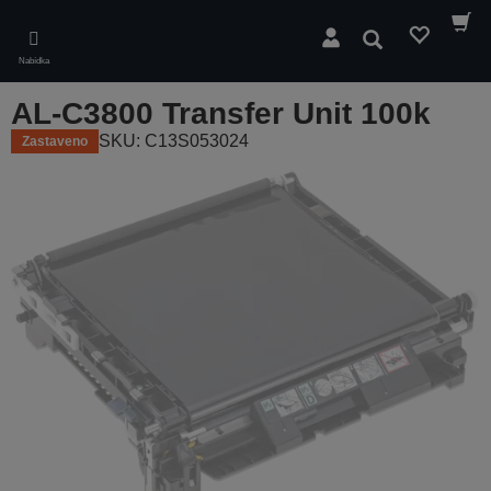
Skip
to
Hledat
main
Nabídka
content
AL-C3800 Transfer Unit 100k
SKU: C13S053024
Zastaveno