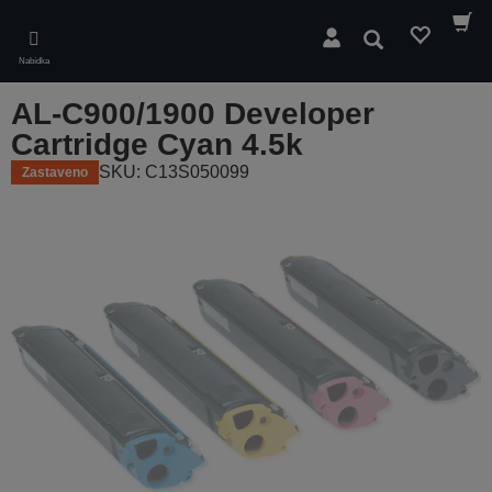
Skip
to
Hledat
main
Nabídka
content
AL-C900/1900 Developer
Cartridge Cyan 4.5k
SKU: C13S050099
Zastaveno