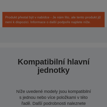
Produkt přestal být v nabídce - Je nám líto, ale tento produkt již
není k dispozici. Informace o další podpoře najdete níže.
Kompatibilní hlavní
jednotky
Níže uvedené modely jsou kompatibilní
s jednou nebo více položkami v této
řadě. Další podrobnosti naleznete