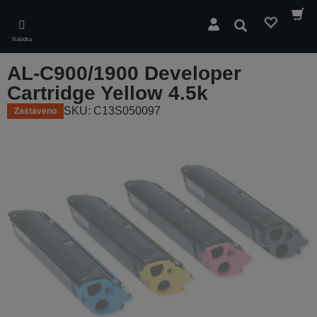
Skip
to
Hledat
main
Nabídka
content
AL-C900/1900 Developer
Cartridge Yellow 4.5k
SKU: C13S050097
Zastaveno