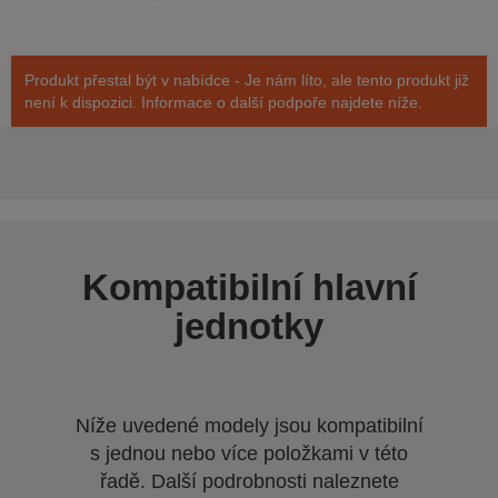
Produkt přestal být v nabídce - Je nám líto, ale tento produkt již
není k dispozici. Informace o další podpoře najdete níže.
Kompatibilní hlavní
jednotky
Níže uvedené modely jsou kompatibilní
s jednou nebo více položkami v této
řadě. Další podrobnosti naleznete