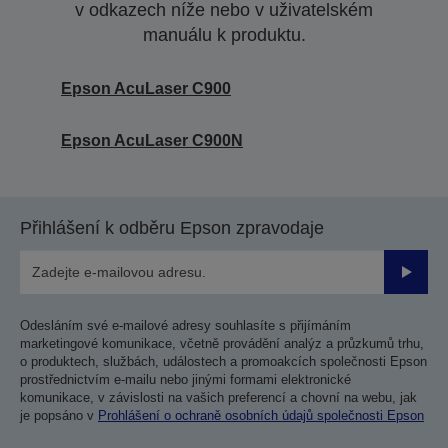
v odkazech níže nebo v uživatelském
manuálu k produktu.
Epson AcuLaser C900
Epson AcuLaser C900N
Přihlášení k odběru Epson zpravodaje
Odesla
Odesláním své e-mailové adresy souhlasíte s přijímáním
marketingové komunikace, včetně provádění analýz a průzkumů trhu,
o produktech, službách, událostech a promoakcích společnosti Epson
prostřednictvím e-mailu nebo jinými formami elektronické
komunikace, v závislosti na vašich preferencí a chovní na webu, jak
je popsáno v
Prohlášení o ochraně osobních údajů společnosti Epson