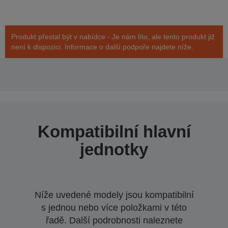
Produkt přestal být v nabídce - Je nám líto, ale tento produkt již
není k dispozici. Informace o další podpoře najdete níže.
Kompatibilní hlavní
jednotky
Níže uvedené modely jsou kompatibilní
s jednou nebo více položkami v této
řadě. Další podrobnosti naleznete