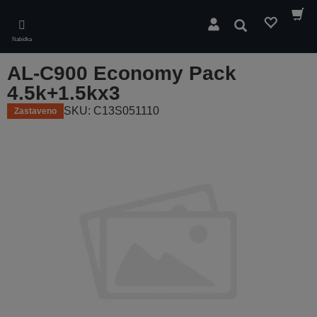
Skip
to
Hledat
main
Nabídka
content
AL-C900 Economy Pack
4.5k+1.5kx3
SKU: C13S051110
Zastaveno