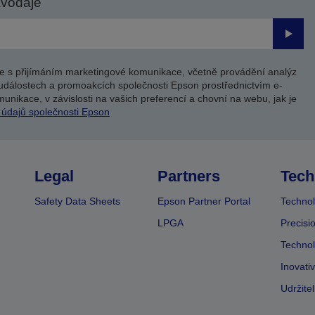
avodaje
Odesl
e s přijímáním marketingové komunikace, včetně provádění analýz
událostech a promoakcích společnosti Epson prostřednictvím e-
unikace, v závislosti na vašich preferencí a chovní na webu, jak je
 údajů společnosti Epson
Legal
Partners
Tech
Safety Data Sheets
Epson Partner Portal
Technol
LPGA
Precisi
Technol
Inovati
Udržite