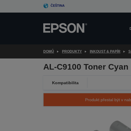
Skip
ČEŠTINA
to
main
content
DOMŮ
PRODUKTY
INKOUST & PAPÍR
S
AL-C9100 Toner Cyan
Kompatibilita
Produkt přestal být v nab