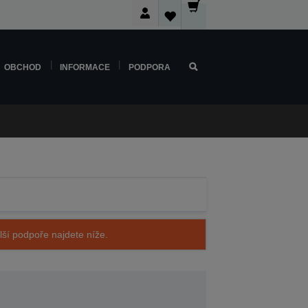
OBCHOD
INFORMACE
PODPORA
alší podpoře najdete níže.