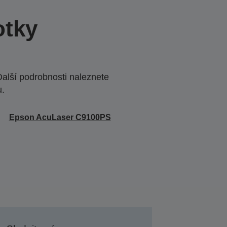
otky
Další podrobnosti naleznete
u.
Epson AcuLaser C9100PS