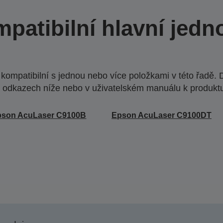
patibilní hlavní jedn
ompatibilní s jednou nebo více položkami v této řadě. 
 odkazech níže nebo v uživatelském manuálu k produkt
pson AcuLaser C9100B
Epson AcuLaser C9100DT