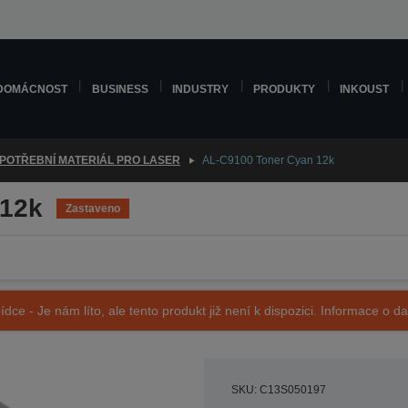
DOMÁCNOST
BUSINESS
INDUSTRY
PRODUKTY
INKOUST
POTŘEBNÍ MATERIÁL PRO LASER
AL-C9100 Toner Cyan 12k
 12k
Zastaveno
ídce - Je nám líto, ale tento produkt již není k dispozici. Informace o d
SKU: C13S050197