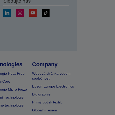
Sledujte nás
at
nologies
Company
ogie Heat-Free
Webová stránka vedení
společnosti
onCore
Epson Europe Electronics
ogie Micro Piezo
Digigraphie
vní Technologie
Přímý potisk textilu
lné technologie
Globální řešení