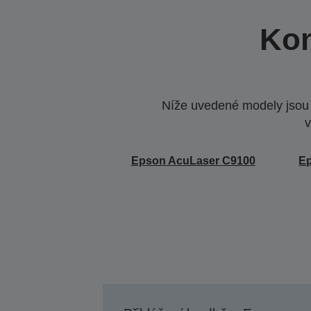
Kom
Níže uvedené modely jsou k
v
Epson AcuLaser C9100
E