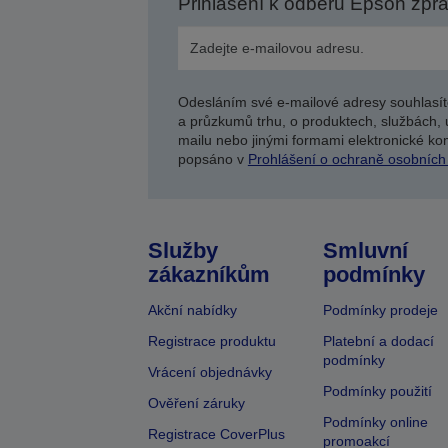
Přihlášení k odběru Epson zpr
Odesláním své e-mailové adresy souhlasít
a průzkumů trhu, o produktech, službách, 
mailu nebo jinými formami elektronické kom
popsáno v
Prohlášení o ochraně osobních
Služby
Smluvní
zákazníkům
podmínky
Akční nabídky
Podmínky prodeje
Registrace produktu
Platební a dodací
podmínky
Vrácení objednávky
Podmínky použití
Ověření záruky
Podmínky online
Registrace CoverPlus
promoakcí