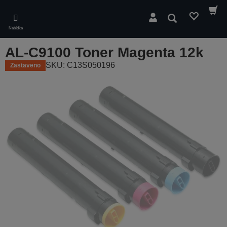
Skip
to
Hledat
main
Nabídka
content
AL-C9100 Toner Magenta 12k
SKU: C13S050196
Zastaveno